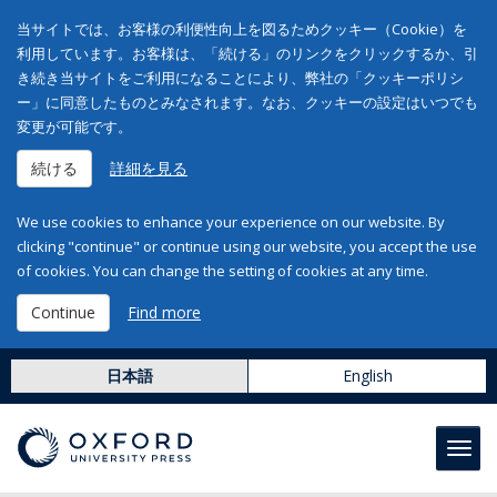
当サイトでは、お客様の利便性向上を図るためクッキー（Cookie）を
利用しています。お客様は、「続ける」のリンクをクリックするか、引
き続き当サイトをご利用になることにより、弊社の「クッキーポリシ
ー」に同意したものとみなされます。なお、クッキーの設定はいつでも
変更が可能です。
続ける
詳細を見る
We use cookies to enhance your experience on our website. By
clicking "continue" or continue using our website, you accept the use
of cookies. You can change the setting of cookies at any time.
Continue
Find more
日本語
English
Toggl
navig