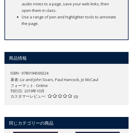
audio notes to a page, save your web links, then
open them in class.
Use a range of pen and highlighter tools to annotate
the page.
商品情報
ISBN : 9780194569224
著者:
Liz and John Soars, Paul Hancock, Jo McCaul
フォーマット
Online
刊行日
2019年10月
カスタマーレビュー
(0)
同じカテゴリーの商品