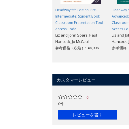
Headway 5th Edition: Pre-
Headway 5t
Intermediate: Student Book
Advanced
Classroom Presentation Tool
Classroom
Access Code
Access Co
Liz and John Soars, Paul
Liz and J
Hancock, Jo McCaul
Hancock, 
参考価格（税込）: ¥6,996
参考価格（税
カスタマーレビュー
0
0件
レビューを書く