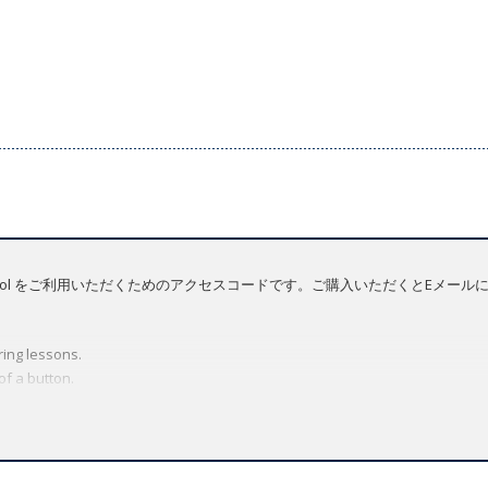
tation Tool をご利用いただくためのアクセスコードです。ご購入いただくとEメ
ing lessons.
of a button.
de to focus your students' attention on a single activity.
integrated dictionary.
tailor lessons to your students' listening level.
 compare their voices to the course audio.