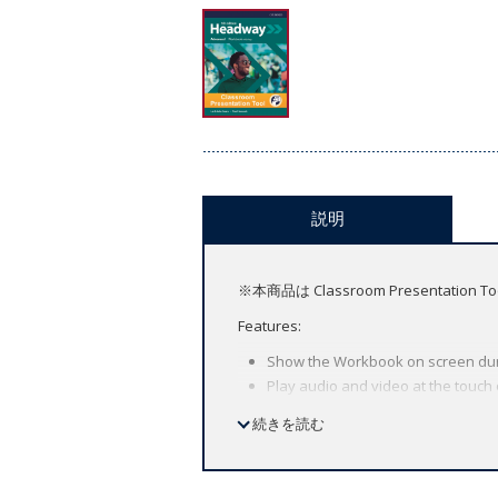
説明
※本商品は Classroom Presen
Features:
Show the Workbook on screen dur
Play audio and video at the touch 
Launch activities in full-screen mo
続きを読む
Look-up words on-screen with the 
Speed up or slow down the audio to 
Record your students speaking and