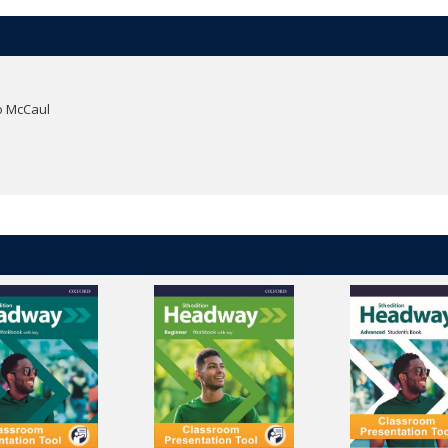
e. Add text or audio notes to a page, save your web links, then open them 
 tools to annotate the page.
Jo McCaul