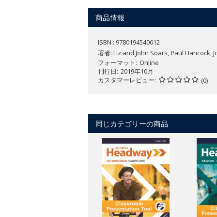
Plan your lessons wherever you ar
Use a range of pen and highlighter
商品情報
ISBN : 9780194540612
著者:
Liz and John Soars, Paul Hancock, 
フォーマット
Online
刊行日
2019年10月
カスタマーレビュー
(0)
同じカテゴリーの商品