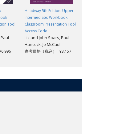
:
Headway 5th Edition: Upper-
Headway 5th Edition:
Book
Intermediate: Workbook
Advanced: Teacher's Digital
tion Tool
Classroom Presentation Tool
Pack
参考価格（税込）: ¥8,800
Access Code
 Paul
Liz and John Soars, Paul
Hancock, Jo McCaul
,996
参考価格（税込）: ¥3,157