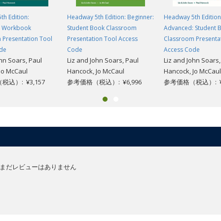
h Edition:
Headway 5th Edition: Beginner:
Headway 5th Edition
: Workbook
Student Book Classroom
Advanced: Student 
 Presentation Tool
Presentation Tool Access
Classroom Presenta
de
Code
Access Code
ohn Soars, Paul
Liz and John Soars, Paul
Liz and John Soars,
Jo McCaul
Hancock, Jo McCaul
Hancock, Jo McCaul
込）: ¥3,157
参考価格（税込）: ¥6,996
参考価格（税込）: ¥6
まだレビューはありません