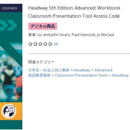
Headway 5th Edition: Advanced: Workbook
Classroom Presentation Tool Access Code
デジタル商品
著者:
Liz and John Soars, Paul Hancock, Jo McCaul
(0)
関連カテゴリー
大学生～社会人向け教材
>
Headway
>
Advanced
英語教育教材
>
Classroom Presentation Tools
>
Headway