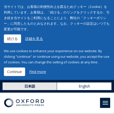
当サイトでは、お客様の利便性向上を図るためクッキー（Cookie）を
利用しています。お客様は、「続ける」のリンクをクリックするか、引
き続き当サイトをご利用になることにより、弊社の「クッキーポリシ
ー」に同意したものとみなされます。なお、クッキーの設定はいつでも
変更が可能です。
続ける
詳細を見る
We use cookies to enhance your experience on our website. By
clicking "continue" or continue using our website, you accept the use
of cookies. You can change the setting of cookies at any time.
Continue
Find more
日本語
English
Toggl
navig