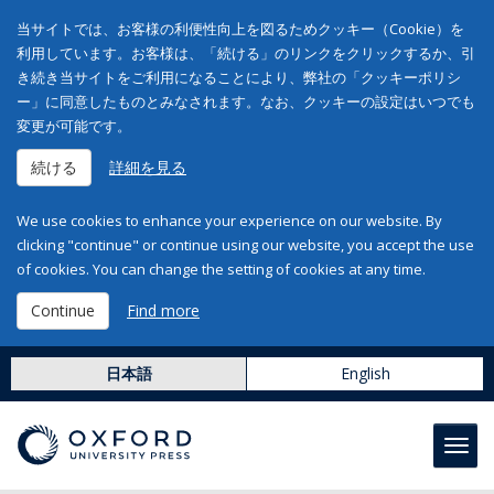
当サイトでは、お客様の利便性向上を図るためクッキー（Cookie）を
利用しています。お客様は、「続ける」のリンクをクリックするか、引
き続き当サイトをご利用になることにより、弊社の「クッキーポリシ
ー」に同意したものとみなされます。なお、クッキーの設定はいつでも
変更が可能です。
続ける
詳細を見る
We use cookies to enhance your experience on our website. By
clicking "continue" or continue using our website, you accept the use
of cookies. You can change the setting of cookies at any time.
Continue
Find more
日本語
English
Toggl
navig