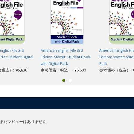
nglish File 3rd
American English File 3rd
American English Fil
arter: Student Digital
Edition: Starter: Student Book
Edition: Starter: Stud
with Digital Pack
Pack
込）: ¥5,830
参考価格（税込）: ¥6,600
参考価格（税込）: ¥5
まだレビューはありません