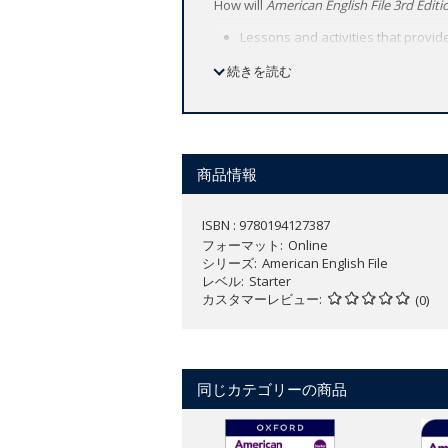
How will
American English File 3rd Editi
Lessons and activities that provid
Learners build confidence to comm
続きを読む
Teachers and students have access
place.
商品情報
ISBN : 9780194127387
フォーマット
Online
シリーズ
American English File
レベル
Starter
カスタマーレビュー
(0)
同じカテゴリーの商品