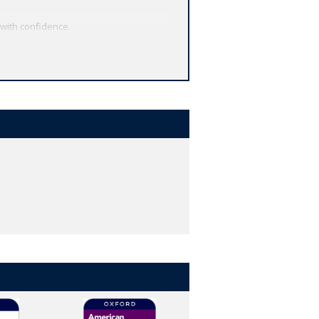
 with confidence.
 Skills Development in every File.
 and much more - in one easy-to-manage