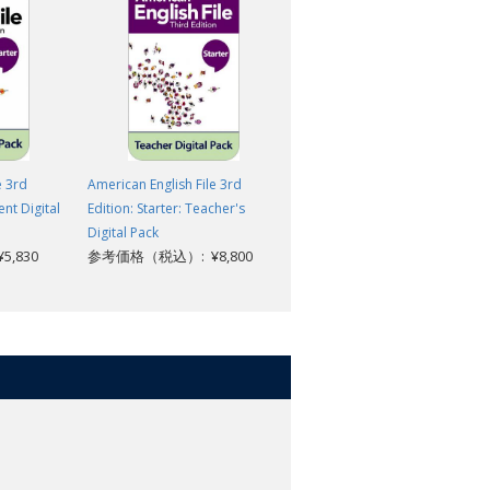
e 3rd
American English File 3rd
American English File 3rd
ent Digital
Edition: Starter: Teacher's
Edition: Starter: Teacher's
Digital Pack
Digital Pack
,830
参考価格（税込）: ¥8,800
参考価格（税込）: ¥8,800