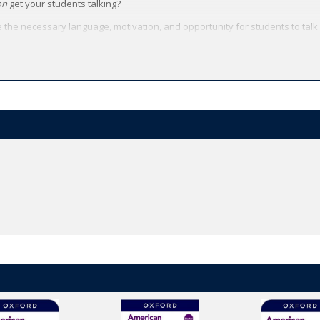
on
get your students talking?
e the necessary language, motivation, and opportunity for students to talk
unicate with a proven balance of Grammar, Vocabulary, Pronunciation, and
 to all their American English File resources - video, audio, worksheets