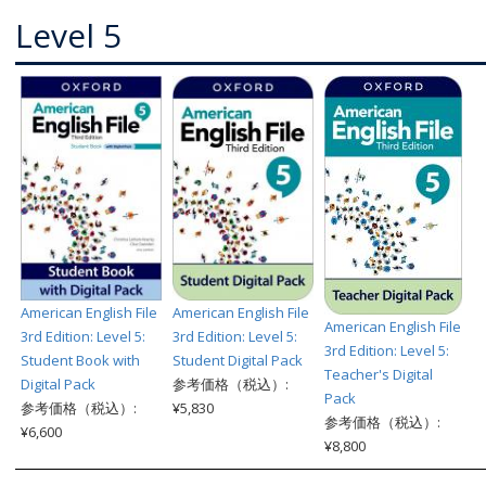
Level 5
American English File
American English File
American English File
3rd Edition: Level 5:
3rd Edition: Level 5:
3rd Edition: Level 5:
Student Book with
Student Digital Pack
Teacher's Digital
Digital Pack
参考価格（税込）:
Pack
参考価格（税込）:
¥5,830
参考価格（税込）:
¥6,600
¥8,800