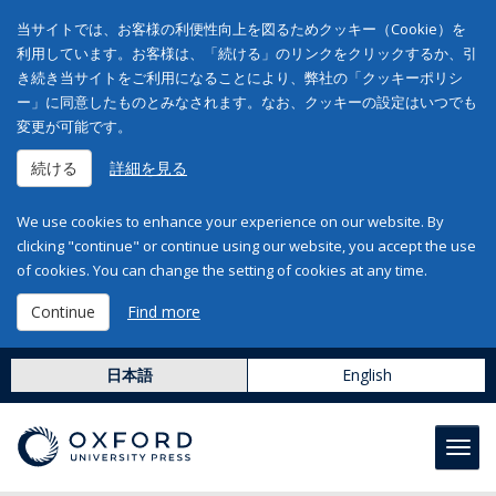
当サイトでは、お客様の利便性向上を図るためクッキー（Cookie）を
利用しています。お客様は、「続ける」のリンクをクリックするか、引
き続き当サイトをご利用になることにより、弊社の「クッキーポリシ
ー」に同意したものとみなされます。なお、クッキーの設定はいつでも
変更が可能です。
続ける
詳細を見る
We use cookies to enhance your experience on our website. By
clicking "continue" or continue using our website, you accept the use
of cookies. You can change the setting of cookies at any time.
Continue
Find more
日本語
English
Toggl
navig