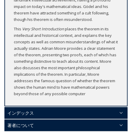
landmark intellectual achievement, having a profound
impact on today's mathematical ideas. Gödel and his
theorem have attracted something of a cult following,
though his theorem is often misunderstood.
This
Very Short Introduction
places the theorem in its
intellectual and historical context, and explains the key
concepts as well as common misunderstandings of what it
actually states. Adrian Moore provides a clear statement
of the theorem, presenting two proofs, each of which has
something distinctive to teach about its content. Moore
also discusses the most important philosophical
implications of the theorem. In particular, Moore
addresses the famous question of whether the theorem
shows the human mind to have mathematical powers
beyond those of any possible computer
インデックス
著者について