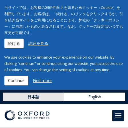
当サイトでは、お客様の利便性向上を図るためクッキー（Cookie）を
利用しています。お客様は、「続ける」のリンクをクリックするか、引
き続き当サイトをご利用になることにより、弊社の「クッキーポリシ
ー」に同意したものとみなされます。なお、クッキーの設定はいつでも
変更が可能です。
続ける
詳細を見る
We use cookies to enhance your experience on our website. By
clicking "continue" or continue using our website, you accept the use
of cookies. You can change the setting of cookies at any time.
Continue
Find more
日本語
English
Toggl
navig