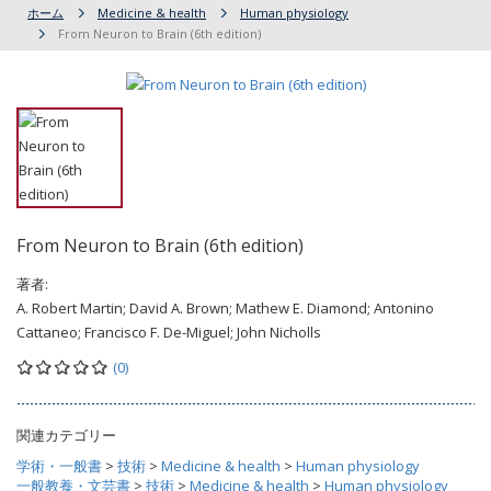
ホーム
Medicine & health
Human physiology
From Neuron to Brain (6th edition)
From Neuron to Brain (6th edition)
著者:
A. Robert Martin; David A. Brown; Mathew E. Diamond; Antonino
Cattaneo; Francisco F. De-Miguel; John Nicholls
(0)
関連カテゴリー
学術・一般書
>
技術
>
Medicine & health
>
Human physiology
一般教養・文芸書
>
技術
>
Medicine & health
>
Human physiology