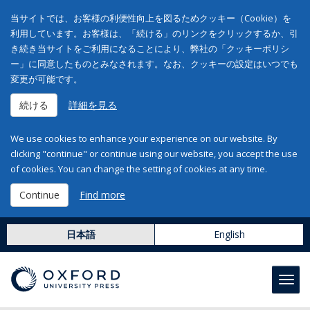
当サイトでは、お客様の利便性向上を図るためクッキー（Cookie）を
利用しています。お客様は、「続ける」のリンクをクリックするか、引
き続き当サイトをご利用になることにより、弊社の「クッキーポリシ
ー」に同意したものとみなされます。なお、クッキーの設定はいつでも
変更が可能です。
続ける
詳細を見る
We use cookies to enhance your experience on our website. By
clicking "continue" or continue using our website, you accept the use
of cookies. You can change the setting of cookies at any time.
Continue
Find more
日本語
English
Toggl
navig