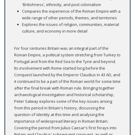
'Britishness', ethnicity, and post colonialism
Compares the experience of the Roman Empire with a
wide range of other periods, themes, and territories
Explores the issues of religion, communities, material
culture, and economy in more detail
For four centuries Britain was an integral part of the
Roman Empire, a political system stretching from Turkey to
Portugal and from the Red Sea to the Tyne and beyond.
Its involvement with Rome started long before the
Conquest launched by the Emperor Claudius in 43 AD, and
it continued to be a part of the Roman world for some time
after the final break with Roman rule. Bringing together
archaeological investigation and historical scholarship,
Peter Salway explores some of the key issues arising
from this period in Britain's history, discussing the
question of identity at this time and analysing the
importance of widespread literacy in Roman Britain.
Covering the period from Julius Caesar's first forays into
Britain and Claudius' subsequent conquest, as well as