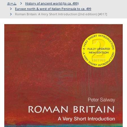
ホーム
History of ancient world (to ca. 499)
Europe north & west of Italian Peninsula to ca. 499
Roman Britain: A Very Short Introduction (2nd edition) [#017]