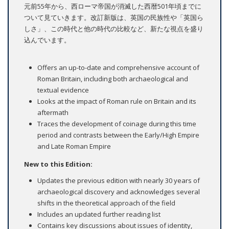
元前55年から、西ローマ帝国が消滅した西暦501年頃までに
ついて見ていきます。改訂新版は、英国の民族性や「英国ら
しさ」、この時代と他の時代の比較など、新たな視点を盛り
込んでいます。
Offers an up-to-date and comprehensive account of
Roman Britain, including both archaeological and
textual evidence
Looks at the impact of Roman rule on Britain and its
aftermath
Traces the development of coinage during this time
period and contrasts between the Early/High Empire
and Late Roman Empire
New to this Edition:
Updates the previous edition with nearly 30 years of
archaeological discovery and acknowledges several
shifts in the theoretical approach of the field
Includes an updated further reading list
Contains key discussions about issues of identity,