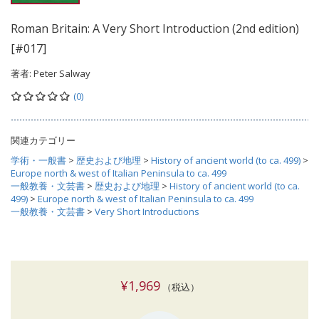
Roman Britain: A Very Short Introduction (2nd edition)
[#017]
著者:
Peter Salway
(0)
関連カテゴリー
学術・一般書
>
歴史および地理
>
History of ancient world (to ca. 499)
>
Europe north & west of Italian Peninsula to ca. 499
一般教養・文芸書
>
歴史および地理
>
History of ancient world (to ca.
499)
>
Europe north & west of Italian Peninsula to ca. 499
一般教養・文芸書
>
Very Short Introductions
¥1,969
（税込）