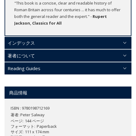
"This book is a concise, clear and readable history of
Roman Britain across four centuries ... it has much to offer
both the general reader and the expert." -
Rupert
Jackson, Classics for All
インデックス
著者について
Reading Guides
商品情報
ISBN : 9780198712169
著者:
Peter Salway
ページ
144 ページ
フォーマット
Paperback
サイズ
111 x 174 mm