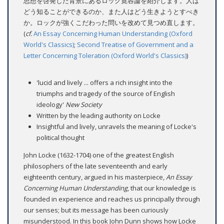
思想を啓発した背景にあるロック寛容論を紹介します。人は
どう知ることができるのか、また人はどう生きようとすべき
か。ロックが強くこだわった問いを改めて見つめ直します。
(
cf.
An Essay Concerning Human Understanding (Oxford
World's Classics)
;
Second Treatise of Government and a
Letter Concerning Toleration (Oxford World's Classics)
)
'lucid and lively ... offers a rich insight into the
triumphs and tragedy of the source of English
ideology'
New Society
Written by the leading authority on Locke
Insightful and lively, unravels the meaning of Locke's
political thought
John Locke (1632-1704) one of the greatest English
philosophers of the late seventeenth and early
eighteenth century, argued in his masterpiece,
An Essay
Concerning Human Understanding
, that our knowledge is
founded in experience and reaches us principally through
our senses; but its message has been curiously
misunderstood. In this book John Dunn shows how Locke