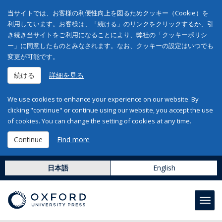
当サイトでは、お客様の利便性向上を図るためクッキー（Cookie）を
利用しています。お客様は、「続ける」のリンクをクリックするか、引
き続き当サイトをご利用になることにより、弊社の「クッキーポリシ
ー」に同意したものとみなされます。なお、クッキーの設定はいつでも
変更が可能です。
続ける
詳細を見る
We use cookies to enhance your experience on our website. By
clicking "continue" or continue using our website, you accept the use
of cookies. You can change the setting of cookies at any time.
Continue
Find more
日本語
English
Toggl
navig