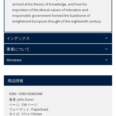
arrived at his theory of knowledge, and how his
exposition of the liberal values of toleration and
responsible government formed the backbone of
enlightened European thought of the eighteenth century.
インデックス
著者について
Reviews
商品情報
ISBN : 9780192803948
著者:
John Dunn
ページ
136 ページ
フォーマット
Paperback
サイズ
111 x 174 mm