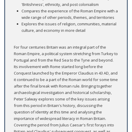
'Britishness', ethnicity, and post colonialism
Compares the experience of the Roman Empire with a
wide range of other periods, themes, and territories
Explores the issues of religion, communities, material
culture, and economy in more detail
For four centuries Britain was an integral part of the
Roman Empire, a political system stretching from Turkey to
Portugal and from the Red Sea to the Tyne and beyond.
Its involvement with Rome started long before the
Conquest launched by the Emperor Claudius in 43 AD, and
it continued to be a part of the Roman world for some time
after the final break with Roman rule. Bringing together
archaeological investigation and historical scholarship,
Peter Salway explores some of the key issues arising
from this period in Britain's history, discussing the
question of identity at this time and analysing the
importance of widespread literacy in Roman Britain.
Covering the period from Julius Caesar's first forays into
Britain and Claudius' subsequent conquest, as well as