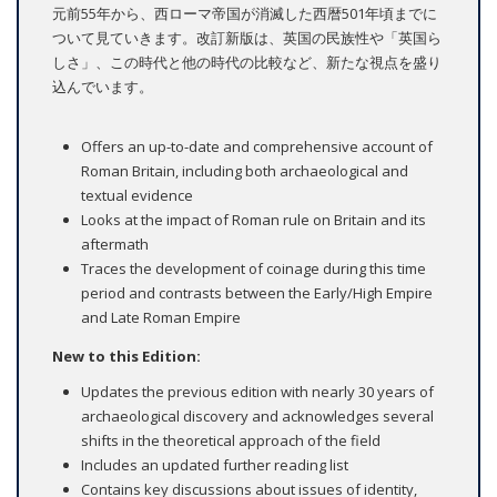
元前55年から、西ローマ帝国が消滅した西暦501年頃までに
ついて見ていきます。改訂新版は、英国の民族性や「英国ら
しさ」、この時代と他の時代の比較など、新たな視点を盛り
込んでいます。
Offers an up-to-date and comprehensive account of
Roman Britain, including both archaeological and
textual evidence
Looks at the impact of Roman rule on Britain and its
aftermath
Traces the development of coinage during this time
period and contrasts between the Early/High Empire
and Late Roman Empire
New to this Edition:
Updates the previous edition with nearly 30 years of
archaeological discovery and acknowledges several
shifts in the theoretical approach of the field
Includes an updated further reading list
Contains key discussions about issues of identity,