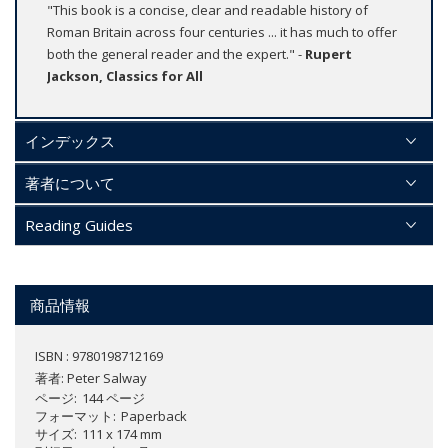
"This book is a concise, clear and readable history of
Roman Britain across four centuries ... it has much to offer
both the general reader and the expert." -
Rupert
Jackson, Classics for All
インデックス
著者について
Reading Guides
商品情報
ISBN : 9780198712169
著者:
Peter Salway
ページ
144 ページ
フォーマット
Paperback
サイズ
111 x 174 mm