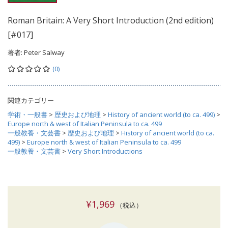
Roman Britain: A Very Short Introduction (2nd edition)
[#017]
著者:
Peter Salway
(0)
関連カテゴリー
学術・一般書
>
歴史および地理
>
History of ancient world (to ca. 499)
>
Europe north & west of Italian Peninsula to ca. 499
一般教養・文芸書
>
歴史および地理
>
History of ancient world (to ca.
499)
>
Europe north & west of Italian Peninsula to ca. 499
一般教養・文芸書
>
Very Short Introductions
¥1,969
（税込）