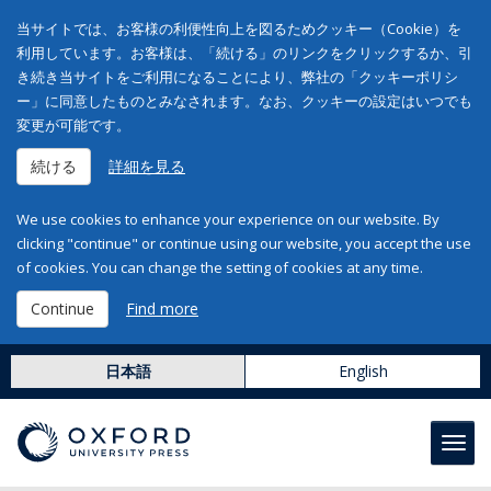
当サイトでは、お客様の利便性向上を図るためクッキー（Cookie）を
利用しています。お客様は、「続ける」のリンクをクリックするか、引
き続き当サイトをご利用になることにより、弊社の「クッキーポリシ
ー」に同意したものとみなされます。なお、クッキーの設定はいつでも
変更が可能です。
続ける
詳細を見る
We use cookies to enhance your experience on our website. By
clicking "continue" or continue using our website, you accept the use
of cookies. You can change the setting of cookies at any time.
Continue
Find more
日本語
English
Toggl
navig