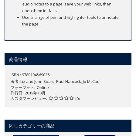
audio notes to a page, save your web links, then
open them in class.
Use a range of pen and highlighter tools to annotate
the page.
商品情報
ISBN : 9780194569026
著者:
Liz and John Soars, Paul Hancock, Jo McCaul
フォーマット
Online
刊行日
2019年10月
カスタマーレビュー
(0)
同じカテゴリーの商品