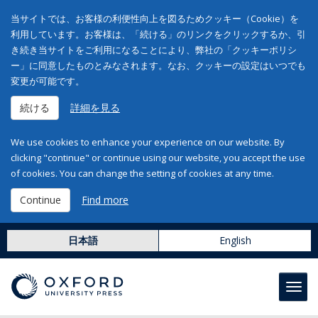
当サイトでは、お客様の利便性向上を図るためクッキー（Cookie）を
利用しています。お客様は、「続ける」のリンクをクリックするか、引
き続き当サイトをご利用になることにより、弊社の「クッキーポリシ
ー」に同意したものとみなされます。なお、クッキーの設定はいつでも
変更が可能です。
続ける
詳細を見る
We use cookies to enhance your experience on our website. By
clicking "continue" or continue using our website, you accept the use
of cookies. You can change the setting of cookies at any time.
Continue
Find more
日本語
English
Toggl
navig