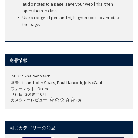
audio notes to a page, save your web links, then
open them in class.
Use a range of pen and highlighter tools to annotate
the page.
商品情報
ISBN : 9780194569026
著者:
Liz and John Soars, Paul Hancock, Jo McCaul
フォーマット
Online
刊行日
2019年10月
カスタマーレビュー
(0)
同じカテゴリーの商品