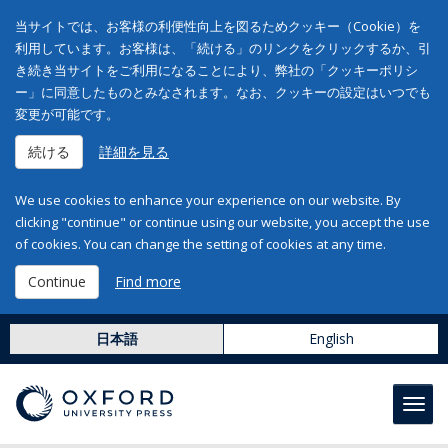
当サイトでは、お客様の利便性向上を図るためクッキー（Cookie）を
利用しています。お客様は、「続ける」のリンクをクリックするか、引
き続き当サイトをご利用になることにより、弊社の「クッキーポリシ
ー」に同意したものとみなされます。なお、クッキーの設定はいつでも
変更が可能です。
続ける
詳細を見る
We use cookies to enhance your experience on our website. By
clicking "continue" or continue using our website, you accept the use
of cookies. You can change the setting of cookies at any time.
Continue
Find more
日本語
English
Toggl
navig