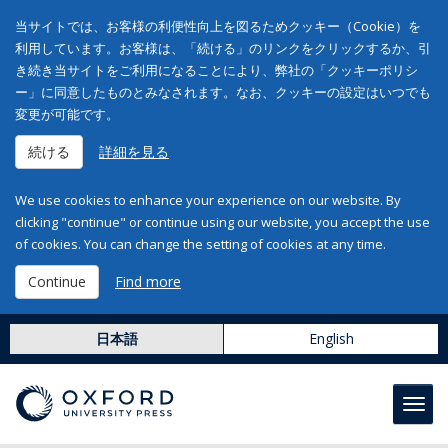
当サイトでは、お客様の利便性向上を図るためクッキー（Cookie）を
利用しています。お客様は、「続ける」のリンクをクリックするか、引
き続き当サイトをご利用になることにより、弊社の「クッキーポリシ
ー」に同意したものとみなされます。なお、クッキーの設定はいつでも
変更が可能です。
続ける
詳細を見る
We use cookies to enhance your experience on our website. By
clicking "continue" or continue using our website, you accept the use
of cookies. You can change the setting of cookies at any time.
Continue
Find more
日本語
English
Toggl
navig