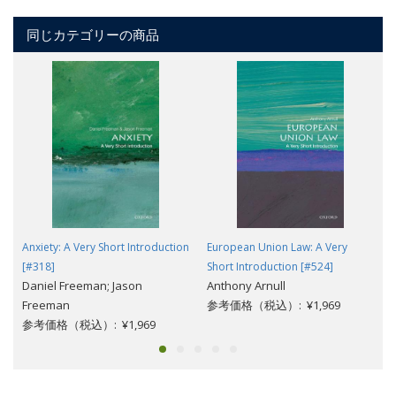
同じカテゴリーの商品
Anxiety: A Very Short Introduction
European Union Law: A Very
[#318]
Short Introduction [#524]
Daniel Freeman; Jason
Anthony Arnull
Freeman
参考価格（税込）: ¥1,969
参考価格（税込）: ¥1,969