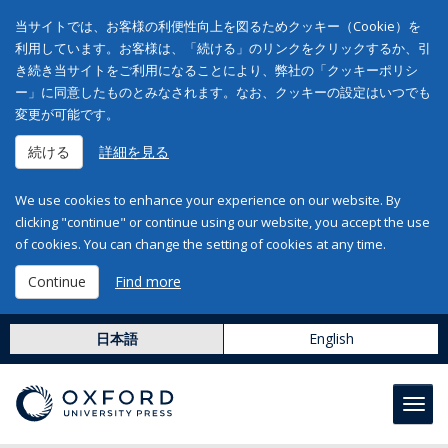
当サイトでは、お客様の利便性向上を図るためクッキー（Cookie）を
利用しています。お客様は、「続ける」のリンクをクリックするか、引
き続き当サイトをご利用になることにより、弊社の「クッキーポリシ
ー」に同意したものとみなされます。なお、クッキーの設定はいつでも
変更が可能です。
続ける
詳細を見る
We use cookies to enhance your experience on our website. By
clicking "continue" or continue using our website, you accept the use
of cookies. You can change the setting of cookies at any time.
Continue
Find more
日本語
English
Toggl
navig