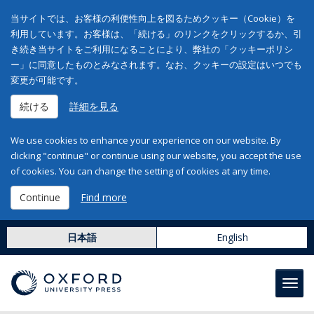
当サイトでは、お客様の利便性向上を図るためクッキー（Cookie）を
利用しています。お客様は、「続ける」のリンクをクリックするか、引
き続き当サイトをご利用になることにより、弊社の「クッキーポリシ
ー」に同意したものとみなされます。なお、クッキーの設定はいつでも
変更が可能です。
続ける
詳細を見る
We use cookies to enhance your experience on our website. By
clicking "continue" or continue using our website, you accept the use
of cookies. You can change the setting of cookies at any time.
Continue
Find more
日本語
English
Toggl
navig