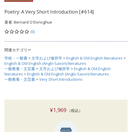
Poetry: A Very Short Introduction [#614]
著者:
Bernard O'Donoghue
(0)
関連カテゴリー
学術・一般書
>
文学および修辞学
>
English & Old English literatures
>
English & Old English (Anglo-Saxon) literatures
一般教養・文芸書
>
文学および修辞学
>
English & Old English
literatures
>
English & Old English (Anglo-Saxon) literatures
一般教養・文芸書
>
Very Short Introductions
¥1,969
（税込）