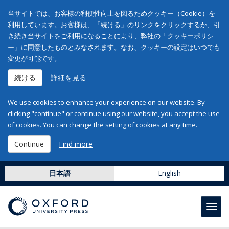
当サイトでは、お客様の利便性向上を図るためクッキー（Cookie）を
利用しています。お客様は、「続ける」のリンクをクリックするか、引
き続き当サイトをご利用になることにより、弊社の「クッキーポリシ
ー」に同意したものとみなされます。なお、クッキーの設定はいつでも
変更が可能です。
続ける
詳細を見る
We use cookies to enhance your experience on our website. By
clicking "continue" or continue using our website, you accept the use
of cookies. You can change the setting of cookies at any time.
Continue
Find more
日本語
English
Toggl
navig