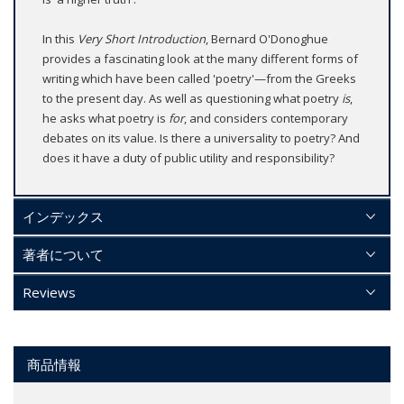
In this
Very Short Introduction
, Bernard O'Donoghue
provides a fascinating look at the many different forms of
writing which have been called 'poetry'—from the Greeks
to the present day. As well as questioning what poetry
is
,
he asks what poetry is
for
, and considers contemporary
debates on its value. Is there a universality to poetry? And
does it have a duty of public utility and responsibility?
インデックス
著者について
Reviews
商品情報