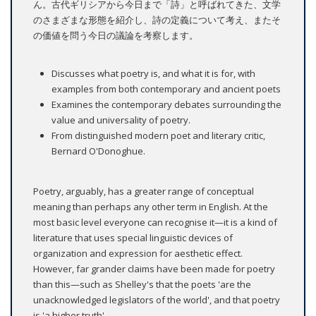
ん。古代ギリシアから今日まで「詩」と呼ばれてきた、文学
のさまざまな形態を紹介し、詩の定義について考え、またそ
の価値を問う今日の議論を考察します。
Discusses what poetry is, and what it is for, with
examples from both contemporary and ancient poets
Examines the contemporary debates surrounding the
value and universality of poetry.
From distinguished modern poet and literary critic,
Bernard O'Donoghue.
Poetry, arguably, has a greater range of conceptual
meaning than perhaps any other term in English. At the
most basic level everyone can recognise it—it is a kind of
literature that uses special linguistic devices of
organization and expression for aesthetic effect.
However, far grander claims have been made for poetry
than this—such as Shelley's that the poets 'are the
unacknowledged legislators of the world', and that poetry
is 'a higher truth'.