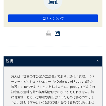
ご購入について
説明
詩人は「世界の非公認の立法者」であり、詩は『真理』（パ
ーシー・ビッシュ・シェリー『A Defense of Poetry（詩の
擁護）』1840年より）といわれるように、poetryほど多くの
観念的な意味を持つ英単語はほかにないかもしれません。詩
に普遍性、あるいは用途や責任といったものはあるのでしょ
うか。詩とは何かという疑問に答えるのは容易ではありませ