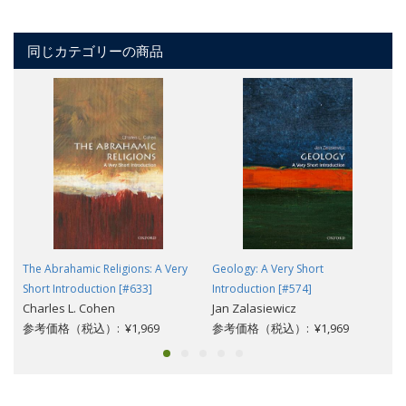
同じカテゴリーの商品
The Abrahamic Religions: A Very
Geology: A Very Short
Short Introduction [#633]
Introduction [#574]
Charles L. Cohen
Jan Zalasiewicz
参考価格（税込）: ¥1,969
参考価格（税込）: ¥1,969