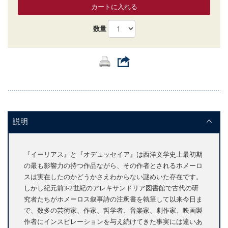
カートに入れる
数量
説明
『イーリアス』と『オデュッセイア』は西洋文学史上最初期
の最も影響力の持つ作品ながら、その作者とされるホメーロ
スは実在したのかどうかさえわからない謎めいた存在です。
しかし紀元前3-2世紀のアレキサンドリア図書館で古代の研
究者たちがホメーロス叙事詩の注釈書を執筆して以来今日ま
で、数多の芸術家、作家、哲学者、音楽家、劇作家、映画製
作者にインスピレーションを与え続けてきた事実には違いあ