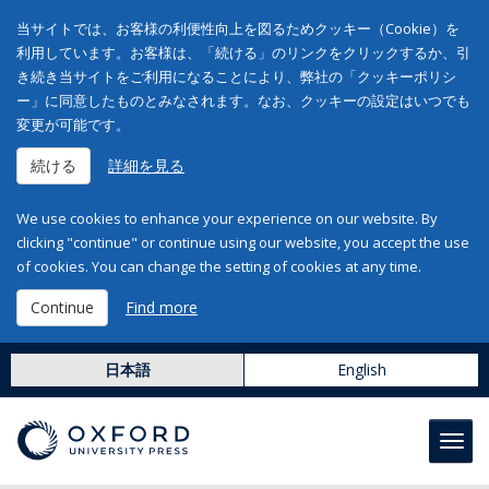
当サイトでは、お客様の利便性向上を図るためクッキー（Cookie）を
利用しています。お客様は、「続ける」のリンクをクリックするか、引
き続き当サイトをご利用になることにより、弊社の「クッキーポリシ
ー」に同意したものとみなされます。なお、クッキーの設定はいつでも
変更が可能です。
続ける
詳細を見る
We use cookies to enhance your experience on our website. By
clicking "continue" or continue using our website, you accept the use
of cookies. You can change the setting of cookies at any time.
Continue
Find more
日本語
English
Toggl
navig