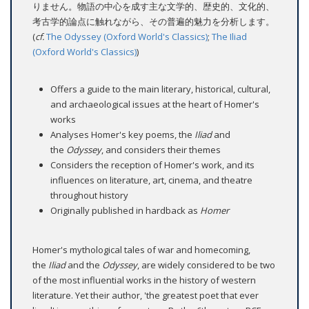
りません。物語の中心を成す主な文学的、歴史的、文化的、
考古学的論点に触れながら、その普遍的魅力を分析します。
(
cf.
The Odyssey (Oxford World's Classics)
;
The Iliad
(Oxford World's Classics)
)
Offers a guide to the main literary, historical, cultural,
and archaeological issues at the heart of Homer's
works
Analyses Homer's key poems, the
Iliad
and
the
Odyssey
, and considers their themes
Considers the reception of Homer's work, and its
influences on literature, art, cinema, and theatre
throughout history
Originally published in hardback as
Homer
Homer's mythological tales of war and homecoming,
the
Iliad
and the
Odyssey
, are widely considered to be two
of the most influential works in the history of western
literature. Yet their author, 'the greatest poet that ever