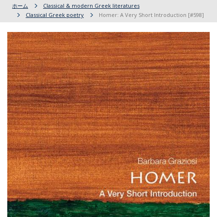
ホーム
Classical & modern Greek literatures
Classical Greek poetry
Homer: A Very Short Introduction [#598]