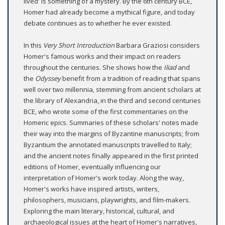
lived' is something of a mystery. By the 6th century BCE,
Homer had already become a mythical figure, and today
debate continues as to whether he ever existed.
In this
Very Short Introduction
Barbara Graziosi considers
Homer's famous works and their impact on readers
throughout the centuries. She shows how the
Iliad
and
the
Odyssey
benefit from a tradition of reading that spans
well over two millennia, stemming from ancient scholars at
the library of Alexandria, in the third and second centuries
BCE, who wrote some of the first commentaries on the
Homeric epics. Summaries of these scholars' notes made
their way into the margins of Byzantine manuscripts; from
Byzantium the annotated manuscripts travelled to Italy;
and the ancient notes finally appeared in the first printed
editions of Homer, eventually influencing our
interpretation of Homer's work today. Along the way,
Homer's works have inspired artists, writers,
philosophers, musicians, playwrights, and film-makers.
Exploring the main literary, historical, cultural, and
archaeological issues at the heart of Homer's narratives,