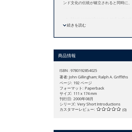
ンド文化の伝統が確立されると同時に、
Most comprehensive and authoritat
続きを読む
Highly acclaimed text, first publish
Revised and updated for this edit
Indispensable for students and g
First published as part of the best-sell
商品情報
Medieval Britain
covers the establishme
Isles and France in the later Middle Ag
ISBN : 9780192854025
too, of growing definition of Englishness
著者:
John Gillingham; Ralph A. Griffiths
ページ
192 ページ
フォーマット
Paperback
サイズ
111 x 174 mm
刊行日
2000年08月
シリーズ
Very Short Introductions
カスタマーレビュー
(0)