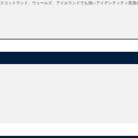
スコットランド、ウェールズ、アイルランドでも強いアイデンティティ意識
ive short guide to Medieval Britain
ed in the best-selling
The Oxford Illustrated History of Britain
ion
eneral readers
ing
The Oxford Illustrated History of Britain
, John Gillingham and Ralph A. Gri
nt of the Anglo-Norman monarchy in the early Middle Ages, through to Engl
es. Out of the turbulence came stronger senses of identity in Scotland, Wal
 and of a distinctive English cultural tradition.