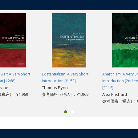
wer: A Very Short
Existentialism: A Very Short
Anarchism: A Very S
on [#268]
Introduction [#153]
Introduction (2nd ed
rvine
Thomas Flynn
[#116]
込）: ¥1,969
参考価格（税込）: ¥1,969
Alex Prichard
参考価格（税込）: ¥1