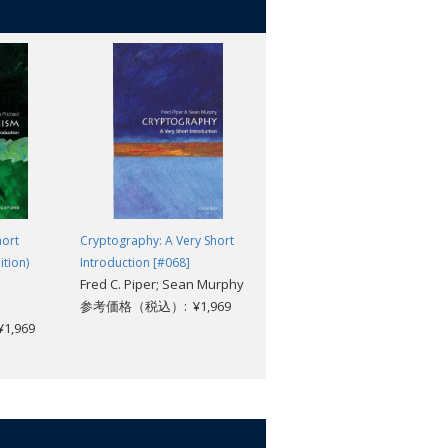
hort
Cryptography: A Very Short
Genius: A Very Short
ition)
Introduction [#068]
Introduction [#259]
Fred C. Piper; Sean Murphy
Andrew Robinson
参考価格（税込）: ¥1,969
参考価格（税込）: ¥1,969
,969