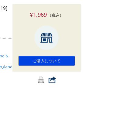
索
019]
¥1,969
（税込）
nd &
ご購入について
ngland