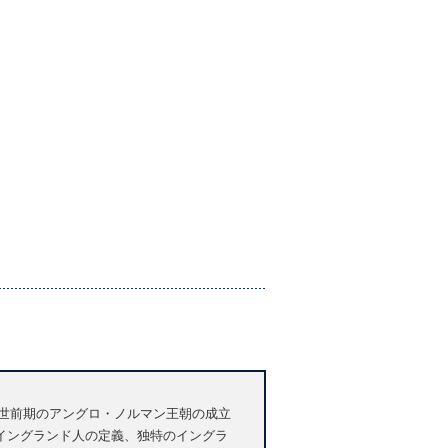
ものです。中世前期のアングロ・ノルマン王朝の成立
イングランド人の定義、独特のイングラ