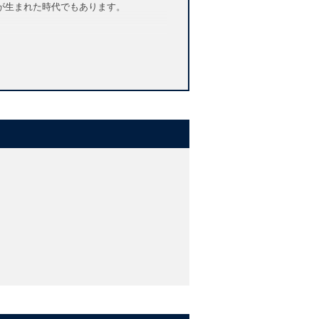
が生まれた時代でもあります。
ffiths'
Very Short Introduction to
and's failure to dominate the British
es, and Ireland. Yet this was an age,