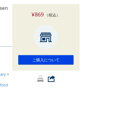
索
reen
¥869
（税込）
ご購入について
ary
>
ford