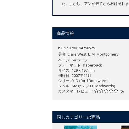
た。しかし、アンが来てから村はそれま
商品情報
ISBN : 9780194790529
著者:
Clare West; L. M. Montgomery
ページ
64 ページ
フォーマット
Paperback
サイズ
129 x 197 mm
刊行日
2007年11月
シリーズ
Oxford Bookworms
レベル
Stage 2 (700 Headwords)
カスタマーレビュー
(0)
同じカテゴリーの商品