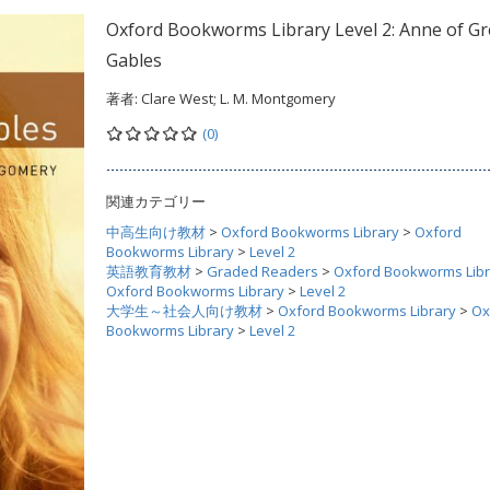
Oxford Bookworms Library Level 2: Anne of G
Gables
著者:
Clare West; L. M. Montgomery
(0)
関連カテゴリー
中高生向け教材
>
Oxford Bookworms Library
>
Oxford
Bookworms Library
>
Level 2
英語教育教材
>
Graded Readers
>
Oxford Bookworms Libr
Oxford Bookworms Library
>
Level 2
大学生～社会人向け教材
>
Oxford Bookworms Library
>
Ox
Bookworms Library
>
Level 2