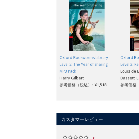
Oxford Bookworms Library
Oxford Bo
Level 2: The Year of Sharing:
Level 2: R
Louis de B
MP3 Pack
Harry Gilbert
Bassett; 
参考価格（税込）: ¥1,518
参考価格（税
カスタマーレビュー
0