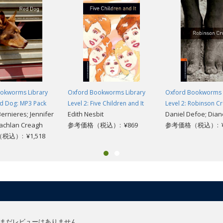
okworms Library
Oxford Bookworms Library
Oxford Bookworms 
ed Dog: MP3 Pack
Level 2: Five Children and It
Level 2: Robinson C
ernieres; Jennifer
Edith Nesbit
Daniel Defoe; Dia
Lachlan Creagh
参考価格（税込）: ¥869
参考価格（税込）: ¥
込）: ¥1,518
まだレビューはありません