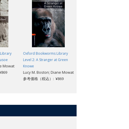
Library
Oxford Bookworms Library
Oxford Bookworms Library
rusoe
Level 2: A Stranger at Green
Level 2: Stories from the Five
ne Mowat
Knowe
Towns: MP3 Pack
869
Lucy M. Boston; Diane Mowat
Nick Bullard; Arnold Bennett
参考価格（税込）: ¥869
参考価格（税込）: ¥1,518