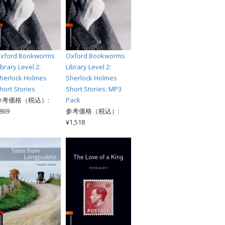
xford Bookworms
Oxford Bookworms
ibrary Level 2:
Library Level 2:
herlock Holmes
Sherlock Holmes
hort Stories
Short Stories: MP3
参考価格（税込）:
Pack
869
参考価格（税込）:
¥1,518