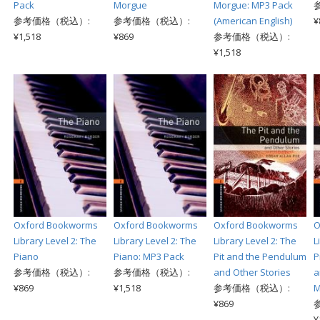
Pack
Morgue
Morgue: MP3 Pack
参考価格（税込）:
参考価格（税込）:
(American English)
¥
¥1,518
¥869
参考価格（税込）:
¥1,518
Oxford Bookworms
Oxford Bookworms
Oxford Bookworms
O
Library Level 2: The
Library Level 2: The
Library Level 2: The
L
Piano
Piano: MP3 Pack
Pit and the Pendulum
P
参考価格（税込）:
参考価格（税込）:
and Other Stories
a
¥869
¥1,518
参考価格（税込）:
M
¥869
¥