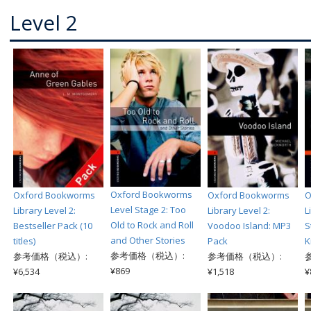
Level 2
Oxford Bookworms
Oxford Bookworms
Oxford Bookworms
O
Level Stage 2: Too
Library Level 2:
Library Level 2:
L
Old to Rock and Roll
Bestseller Pack (10
Voodoo Island: MP3
S
and Other Stories
titles)
Pack
K
参考価格（税込）:
参考価格（税込）:
参考価格（税込）:
¥869
¥6,534
¥1,518
¥