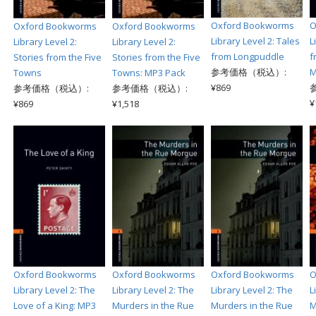
Oxford Bookworms
O
Oxford Bookworms
Oxford Bookworms
Library Level 2: Tales
L
Library Level 2:
Library Level 2:
from Longpuddle
f
Stories from the Five
Stories from the Five
参考価格（税込）:
M
Towns
Towns: MP3 Pack
¥869
参考価格（税込）:
参考価格（税込）:
¥
¥869
¥1,518
Oxford Bookworms
Oxford Bookworms
Oxford Bookworms
O
Library Level 2: The
Library Level 2: The
Library Level 2: The
L
Love of a King: MP3
Murders in the Rue
Murders in the Rue
M