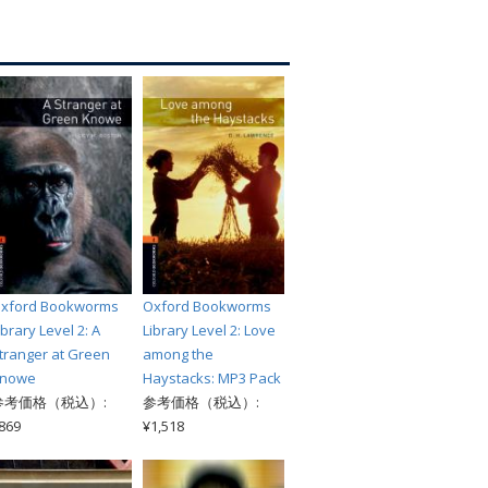
索
xford Bookworms
Oxford Bookworms
ibrary Level 2: A
Library Level 2: Love
tranger at Green
among the
nowe
Haystacks: MP3 Pack
参考価格（税込）:
参考価格（税込）:
869
¥1,518