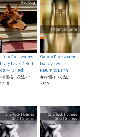
xford Bookworms
Oxford Bookworms
ibrary Level 2: Red
Library Level 2:
og: MP3 Pack
Return to Earth
参考価格（税込）:
参考価格（税込）:
1,518
¥869