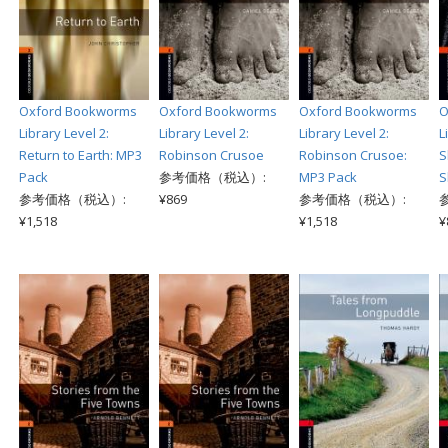
Oxford Bookworms
Oxford Bookworms
Oxford Bookworms
O
Library Level 2:
Library Level 2:
Library Level 2:
L
Return to Earth: MP3
Robinson Crusoe
Robinson Crusoe:
S
Pack
参考価格（税込）:
MP3 Pack
S
参考価格（税込）:
¥869
参考価格（税込）:
¥1,518
¥1,518
¥