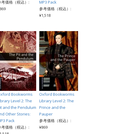
参考価格（税込）:
MP3 Pack
869
参考価格（税込）:
¥1,518
xford Bookworms
Oxford Bookworms
ibrary Level 2: The
Library Level 2: The
it and the Pendulum
Prince and the
nd Other Stories:
Pauper
P3 Pack
参考価格（税込）:
参考価格（税込）:
¥869
1,518