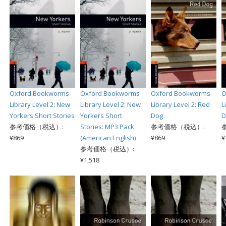
Oxford Bookworms
Oxford Bookworms
Oxford Bookworms
O
Library Level 2: New
Library Level 2: New
Library Level 2: Red
L
Yorkers Short Stories
Yorkers Short
Dog
D
参考価格（税込）:
Stories: MP3 Pack
参考価格（税込）:
¥869
(American English)
¥869
¥
参考価格（税込）:
¥1,518