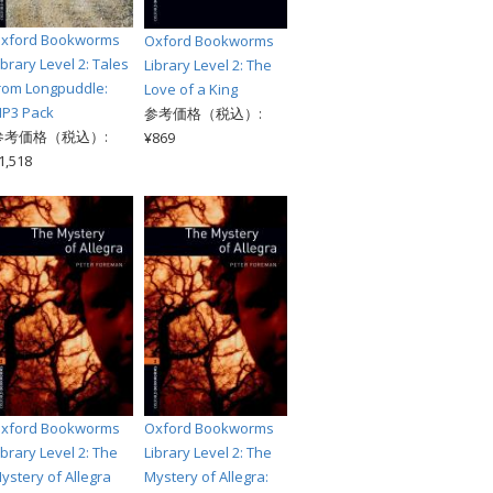
xford Bookworms
Oxford Bookworms
ibrary Level 2: Tales
Library Level 2: The
rom Longpuddle:
Love of a King
P3 Pack
参考価格（税込）:
参考価格（税込）:
¥869
1,518
xford Bookworms
Oxford Bookworms
ibrary Level 2: The
Library Level 2: The
ystery of Allegra
Mystery of Allegra: