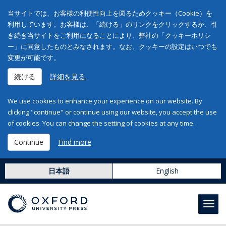
当サイトでは、お客様の利便性向上を図るためクッキー（Cookie）を
利用しています。お客様は、「続ける」のリンクをクリックするか、引
き続き当サイトをご利用になることにより、弊社の「クッキーポリシ
ー」に同意したものとみなされます。なお、クッキーの設定はいつでも
変更が可能です。
続ける
詳細を見る
We use cookies to enhance your experience on our website. By
clicking "continue" or continue using our website, you accept the use
of cookies. You can change the setting of cookies at any time.
Continue
Find more
日本語
English
Toggl
navig