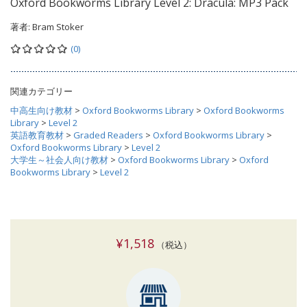
Oxford Bookworms Library Level 2: Dracula: MP3 Pack
著者:
Bram Stoker
(0)
関連カテゴリー
中高生向け教材
>
Oxford Bookworms Library
>
Oxford Bookworms
Library
>
Level 2
英語教育教材
>
Graded Readers
>
Oxford Bookworms Library
>
Oxford Bookworms Library
>
Level 2
大学生～社会人向け教材
>
Oxford Bookworms Library
>
Oxford
Bookworms Library
>
Level 2
¥1,518
（税込）