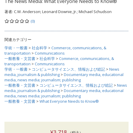
The News Media: What Everyone Needs to Know®
著者:
C.W. Anderson; Leonard Downie, Jr.; Michael Schudson
(0)
関連カテゴリー
学術・一般書
>
社会科学
>
Commerce, communications, &
transportation
>
Communications
一般教養・文芸書
>
社会科学
>
Commerce, communications, &
transportation
>
Communications
学術・一般書
>
コンピュータサイエンス、情報および総記
>
News
media, journalism & publishing
>
Documentary media, educational
media, news media; journalism; publishing
一般教養・文芸書
>
コンピュータサイエンス、情報および総記
>
News
media, journalism & publishing
>
Documentary media, educational
media, news media; journalism; publishing
一般教養・文芸書
>
What Everyone Needs to Know®
¥3,718
（税込）