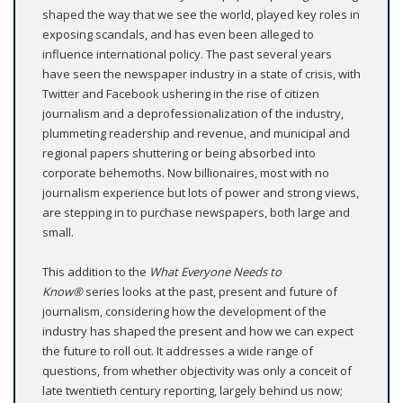
shaped the way that we see the world, played key roles in
exposing scandals, and has even been alleged to
influence international policy. The past several years
have seen the newspaper industry in a state of crisis, with
Twitter and Facebook ushering in the rise of citizen
journalism and a deprofessionalization of the industry,
plummeting readership and revenue, and municipal and
regional papers shuttering or being absorbed into
corporate behemoths. Now billionaires, most with no
journalism experience but lots of power and strong views,
are stepping in to purchase newspapers, both large and
small.
This addition to the
What Everyone Needs to
Know®
series looks at the past, present and future of
journalism, considering how the development of the
industry has shaped the present and how we can expect
the future to roll out. It addresses a wide range of
questions, from whether objectivity was only a conceit of
late twentieth century reporting, largely behind us now;