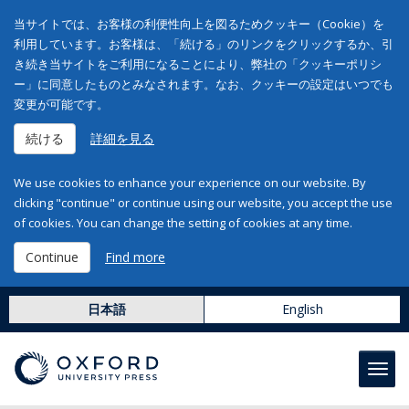
当サイトでは、お客様の利便性向上を図るためクッキー（Cookie）を
利用しています。お客様は、「続ける」のリンクをクリックするか、引
き続き当サイトをご利用になることにより、弊社の「クッキーポリシ
ー」に同意したものとみなされます。なお、クッキーの設定はいつでも
変更が可能です。
続ける
詳細を見る
We use cookies to enhance your experience on our website. By
clicking "continue" or continue using our website, you accept the use
of cookies. You can change the setting of cookies at any time.
Continue
Find more
日本語
English
Toggl
navig