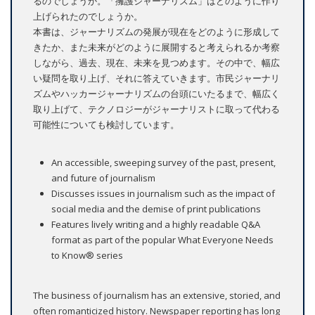
るのでしょうか。「擁護ジャーナリズム」はどのように作り
上げられたのでしょうか。
本書は、ジャーナリズムの発展が現在をどのように形成して
きたか、また未来がどのように展開すると考えられるか考察
しながら、過去、現在、未来を見つめます。その中で、幅広
い疑問を取り上げ、それに答えていきます。市民ジャーナリ
ズムやハッカージャーナリズムの台頭にいたるまで、幅広く
取り上げて、テクノロジーがジャーナリストに取って代わる
可能性についても検討しています。
An accessible, sweeping survey of the past, present,
and future of journalism
Discusses issues in journalism such as the impact of
social media and the demise of print publications
Features lively writing and a highly readable Q&A
format as part of the popular What Everyone Needs
to Know® series
The business of journalism has an extensive, storied, and
often romanticized history. Newspaper reporting has long