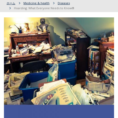
ホーム
Medicine & health
Diseases
Hoarding: What Everyone Needs to Know®