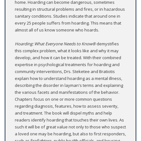
home. Hoarding can become dangerous, sometimes
resulting in structural problems and fires, or in hazardous
sanitary conditions. Studies indicate that around one in
every 25 people suffers from hoarding. This means that
almost all of us know someone who hoards.
Hoarding: What Everyone Needs to Know®
demystifies
this complex problem, what it looks like and why it may
develop, and how it can be treated. With their combined
expertise in psychological treatments for hoarding and
community interventions, Drs. Steketee and Bratiotis
explain how to understand hoarding as a mental illness,
describing the disorder in layman's terms and explaining
the various facets and manifestations of the behavior.
Chapters focus on one or more common questions
regarding diagnosis, features, how to assess severity,
and treatment. The book will dispel myths and help
readers identify hoarding that touches their own lives. As
such it will be of great value not only to those who suspect
a loved one may be hoarding, but also to first responders,
such as firefighters, public health officials, and housing