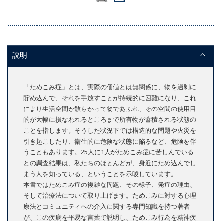
説明
「ためこみ症」とは、実際の価値とは無関係に、物を過剰に
貯め込んで、それを手放すことが持続的に困難になり、これ
により生活空間が散らかって物であふれ、その空間の使用目
的が大幅に損なわれるところまで所有物が蓄積される状態の
ことを指します。そうした状況下では構造的な問題や火災を
引き起こしたり、衛生的に危険な状態に陥るなど、危険を伴
うこともあります。25人に1人がためこみ症に苦しんでいる
との調査結果は、私たちのほとんどが、身近にため込んでし
まう人を知っている、ということを示唆しています。
本書ではためこみ症の複雑な問題、その様子、発症の理由、
そして治療法について取り上げます。ためこみに対する心理
療法とコミュニティへの介入に関する専門知識を持つ著者
が、この疾病を平易な言葉で説明し、ためこみ行為を精神疾