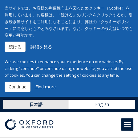
当サイトでは、お客様の利便性向上を図るためクッキー（Cookie）を
利用しています。お客様は、「続ける」のリンクをクリックするか、引
き続き当サイトをご利用になることにより、弊社の「クッキーポリシ
ー」に同意したものとみなされます。なお、クッキーの設定はいつでも
変更が可能です。
続ける
詳細を見る
We use cookies to enhance your experience on our website. By
clicking "continue" or continue using our website, you accept the use
of cookies. You can change the setting of cookies at any time.
Continue
Find more
日本語
English
Toggl
navig