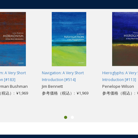
: A Very Short
Navigation: A Very Short
Hieroglyphs: A Very 
on [#183]
Introduction [#514]
Introduction [#113]
Lyman Bushman
Jim Bennett
Penelope Wilson
込）: ¥1,969
参考価格（税込）: ¥1,969
参考価格（税込）: ¥1