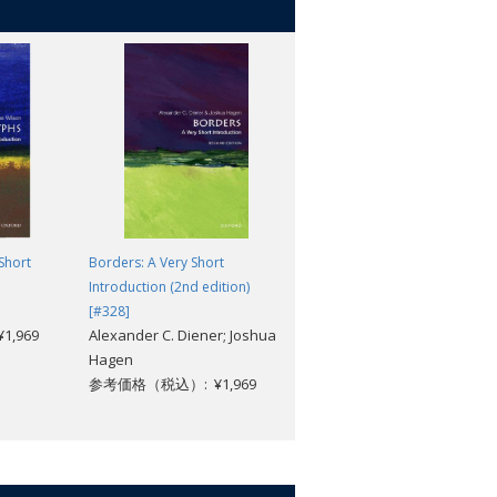
Short
Borders: A Very Short
Darwin: A Very Short
Introduction (2nd edition)
Introduction [#035]
Jonathan Howard
[#328]
,969
Alexander C. Diener; Joshua
参考価格（税込）: ¥1,969
Hagen
参考価格（税込）: ¥1,969