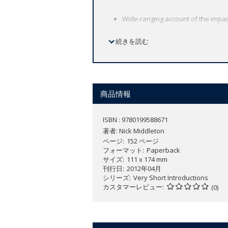
Wide-ranging account of the impact
Explores the cultural resonances 
続きを読む
Considers the role rivers have pl
Looks at the human impact upon riv
A global look at rivers with exampl
Rivers have played an extraordinarily 
商品情報
and animals, nourishing both town and 
cradles for civilization and agents of d
ISBN : 9780199588671
inspire or it may terrify.
著者:
Nick Middleton
ページ
152 ページ
This
Very Short Introduction
is a celeb
フォーマット
Paperback
サイズ
111 x 174 mm
physical geography to mythology, to ind
刊行日
2012年04月
natural and social history of our plane
シリーズ
Very Short Introductions
カスタマーレビュー
(0)