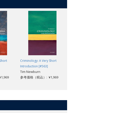
Short
Criminology: A Very Short
Child Psychology: A Very Short
Introduction [#563]
Introduction [#410]
Tim Newburn
Usha Claire Goswami
,969
参考価格（税込）: ¥1,969
参考価格（税込）: ¥1,969