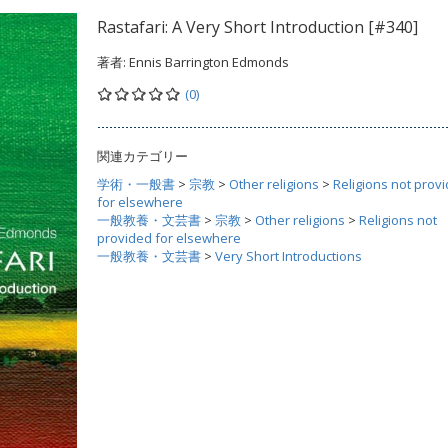
Rastafari: A Very Short Introduction [#340]
著者:
Ennis Barrington Edmonds
(0)
関連カテゴリー
学術・一般書
>
宗教
>
Other religions
>
Religions not prov
for elsewhere
一般教養・文芸書
>
宗教
>
Other religions
>
Religions not
provided for elsewhere
一般教養・文芸書
>
Very Short Introductions