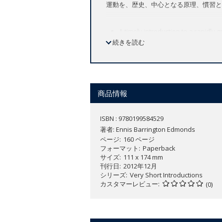
運動を、歴史、中心となる原理、慣習と
A timely introduction to a rapidly
続きを読む
Covers all aspects of the movement 
Discusses gender issues within Ra
Examines its influence on cultural
From its obscure beginnings in Jamaica 
商品情報
700,000 to 1 million people worldwide
and many outposts of the world.
ISBN : 9780199584529
著者:
Ennis Barrington Edmonds
Rastafari: A Very Short Introduction
pro
ページ
160 ページ
essential history of Rastafari, includin
フォーマット
Paperback
サイズ
111 x 174 mm
far-reaching influence on cultural and
刊行日
2012年12月
シリーズ
Very Short Introductions
カスタマーレビュー
(0)