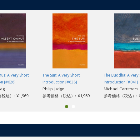
us: A Very Short
The Sun: A Very Short
The Buddha: A Very 
on [#628]
Introduction [#638]
Introduction [#041]
oag
Philip Judge
Michael Carrithers
込）: ¥1,969
参考価格（税込）: ¥1,969
参考価格（税込）: ¥1