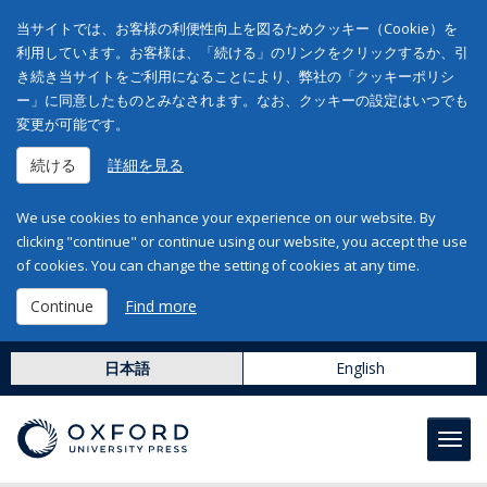
当サイトでは、お客様の利便性向上を図るためクッキー（Cookie）を
利用しています。お客様は、「続ける」のリンクをクリックするか、引
き続き当サイトをご利用になることにより、弊社の「クッキーポリシ
ー」に同意したものとみなされます。なお、クッキーの設定はいつでも
変更が可能です。
続ける
詳細を見る
We use cookies to enhance your experience on our website. By
clicking "continue" or continue using our website, you accept the use
of cookies. You can change the setting of cookies at any time.
Continue
Find more
日本語
English
Toggl
navig