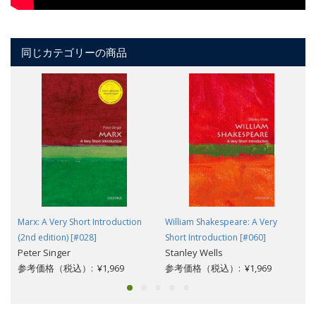
同じカテゴリーの商品
Marx: A Very Short Introduction
William Shakespeare: A Very
(2nd edition) [#028]
Short Introduction [#060]
Peter Singer
Stanley Wells
参考価格（税込）: ¥1,969
参考価格（税込）: ¥1,969