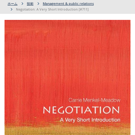
ホーム
技術
Management & public relations
Negotiation: A Very Short Introduction [#711]