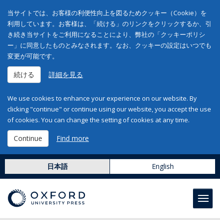
当サイトでは、お客様の利便性向上を図るためクッキー（Cookie）を
利用しています。お客様は、「続ける」のリンクをクリックするか、引
き続き当サイトをご利用になることにより、弊社の「クッキーポリシ
ー」に同意したものとみなされます。なお、クッキーの設定はいつでも
変更が可能です。
続ける
詳細を見る
We use cookies to enhance your experience on our website. By
clicking "continue" or continue using our website, you accept the use
of cookies. You can change the setting of cookies at any time.
Continue
Find more
日本語
English
Toggl
navig