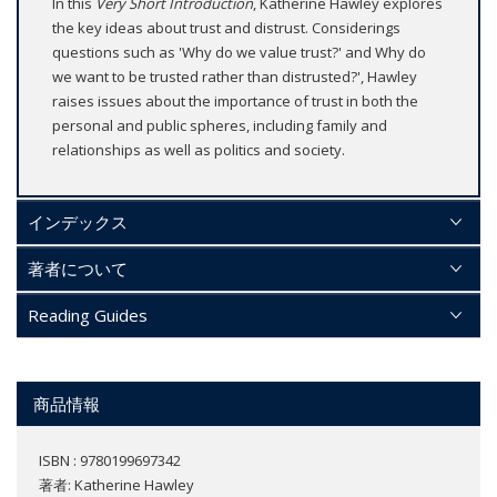
In this
Very Short Introduction
, Katherine Hawley explores
the key ideas about trust and distrust. Considerings
questions such as 'Why do we value trust?' and Why do
we want to be trusted rather than distrusted?', Hawley
raises issues about the importance of trust in both the
personal and public spheres, including family and
relationships as well as politics and society.
インデックス
著者について
Reading Guides
商品情報
ISBN : 9780199697342
著者:
Katherine Hawley