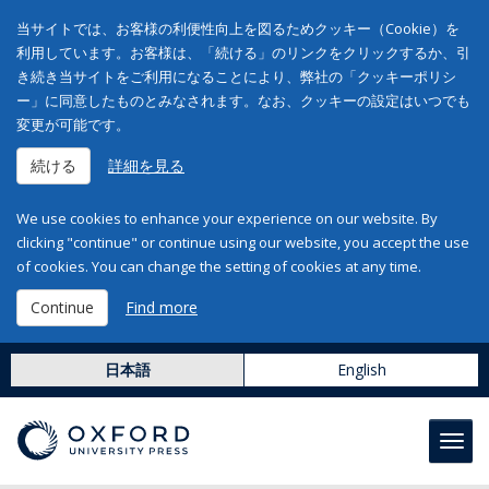
当サイトでは、お客様の利便性向上を図るためクッキー（Cookie）を
利用しています。お客様は、「続ける」のリンクをクリックするか、引
き続き当サイトをご利用になることにより、弊社の「クッキーポリシ
ー」に同意したものとみなされます。なお、クッキーの設定はいつでも
変更が可能です。
続ける
詳細を見る
We use cookies to enhance your experience on our website. By
clicking "continue" or continue using our website, you accept the use
of cookies. You can change the setting of cookies at any time.
Continue
Find more
日本語
English
Toggl
navig