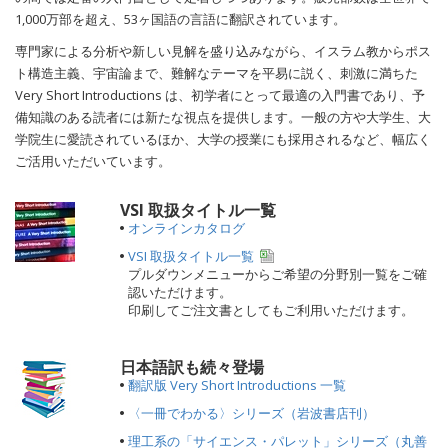
1,000万部を超え、53ヶ国語の言語に翻訳されています。
専門家による分析や新しい見解を盛り込みながら、イスラム教からポス
ト構造主義、宇宙論まで、難解なテーマを平易に説く、刺激に満ちた
Very Short Introductions は、初学者にとって最適の入門書であり、予
備知識のある読者には新たな視点を提供します。一般の方や大学生、大
学院生に愛読されているほか、大学の授業にも採用されるなど、幅広く
ご活用いただいています。
VSI 取扱タイトル一覧
オンラインカタログ
VSI 取扱タイトル一覧
プルダウンメニューからご希望の分野別一覧をご確
認いただけます。
印刷してご注文書としてもご利用いただけます。
日本語訳も続々登場
翻訳版 Very Short Introductions 一覧
〈一冊でわかる〉シリーズ（岩波書店刊）
理工系の「サイエンス・パレット」シリーズ（丸善