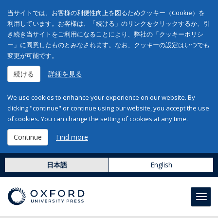
当サイトでは、お客様の利便性向上を図るためクッキー（Cookie）を
利用しています。お客様は、「続ける」のリンクをクリックするか、引
き続き当サイトをご利用になることにより、弊社の「クッキーポリシ
ー」に同意したものとみなされます。なお、クッキーの設定はいつでも
変更が可能です。
続ける
詳細を見る
We use cookies to enhance your experience on our website. By
clicking "continue" or continue using our website, you accept the use
of cookies. You can change the setting of cookies at any time.
Continue
Find more
日本語
English
Toggl
navig