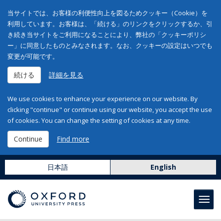
当サイトでは、お客様の利便性向上を図るためクッキー（Cookie）を
利用しています。お客様は、「続ける」のリンクをクリックするか、引
き続き当サイトをご利用になることにより、弊社の「クッキーポリシ
ー」に同意したものとみなされます。なお、クッキーの設定はいつでも
変更が可能です。
続ける
詳細を見る
We use cookies to enhance your experience on our website. By
clicking "continue" or continue using our website, you accept the use
of cookies. You can change the setting of cookies at any time.
Continue
Find more
日本語
English
Toggl
navig