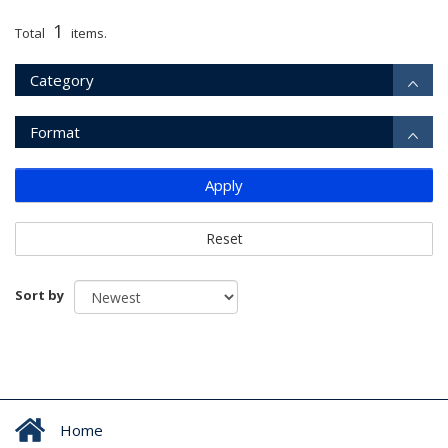
1
Total
items.
Category
Format
Apply
Reset
Sort by
Home