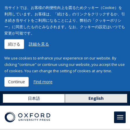
当サイトでは、お客様の利便性向上を図るためクッキー（Cookie）を
利用しています。お客様は、「続ける」のリンクをクリックするか、引
き続き当サイトをご利用になることにより、弊社の「クッキーポリシ
ー」に同意したものとみなされます。なお、クッキーの設定はいつでも
変更が可能です。
続ける
詳細を見る
We use cookies to enhance your experience on our website. By
clicking "continue" or continue using our website, you accept the use
of cookies. You can change the setting of cookies at any time.
Continue
Find more
日本語
English
Toggl
navig