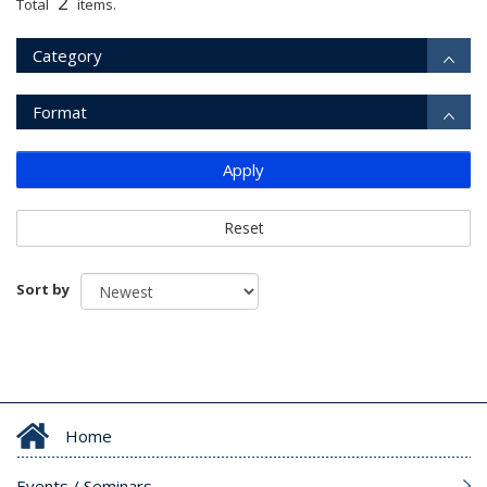
2
Total
items.
Category
Format
Apply
Reset
Sort by
Home
Events / Seminars