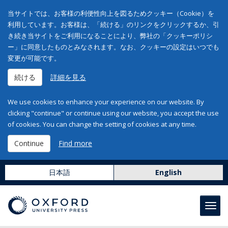
当サイトでは、お客様の利便性向上を図るためクッキー（Cookie）を
利用しています。お客様は、「続ける」のリンクをクリックするか、引
き続き当サイトをご利用になることにより、弊社の「クッキーポリシ
ー」に同意したものとみなされます。なお、クッキーの設定はいつでも
変更が可能です。
続ける
詳細を見る
We use cookies to enhance your experience on our website. By
clicking "continue" or continue using our website, you accept the use
of cookies. You can change the setting of cookies at any time.
Continue
Find more
日本語
English
Toggl
navig