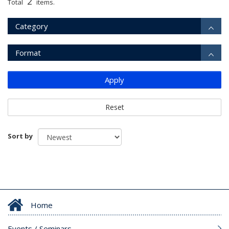
2
Total
items.
Category
Format
Apply
Reset
Sort by
Home
Events / Seminars