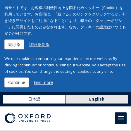
当サイトでは、お客様の利便性向上を図るためクッキー（Cookie）を
利用しています。お客様は、「続ける」のリンクをクリックするか、引
き続き当サイトをご利用になることにより、弊社の「クッキーポリシ
ー」に同意したものとみなされます。なお、クッキーの設定はいつでも
変更が可能です。
続ける
詳細を見る
We use cookies to enhance your experience on our website. By
clicking "continue" or continue using our website, you accept the use
of cookies. You can change the setting of cookies at any time.
Continue
Find more
日本語
English
Toggl
navig