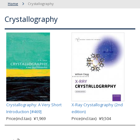
Home
Crystallography
Crystallography
Crystallography: A Very Short
X-Ray Crystallography (2nd
Introduction [#469]
edition)
Price(incl.tax): ¥1,969
Price(incl.tax): ¥9,504