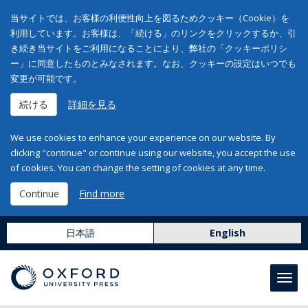
当サイトでは、お客様の利便性向上を図るためクッキー（Cookie）を
利用しています。お客様は、「続ける」のリンクをクリックするか、引
き続き当サイトをご利用になることにより、弊社の「クッキーポリシ
ー」に同意したものとみなされます。なお、クッキーの設定はいつでも
変更が可能です。
続ける
詳細を見る
We use cookies to enhance your experience on our website. By
clicking "continue" or continue using our website, you accept the use
of cookies. You can change the setting of cookies at any time.
Continue
Find more
日本語
English
Toggl
navig