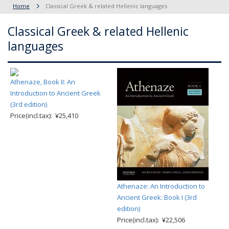
Home
Classical Greek & related Hellenic languages
Classical Greek & related Hellenic
languages
Athenaze, Book II: An
Introduction to Ancient Greek
(3rd edition)
Price(incl.tax): ¥25,410
Athenaze: An Introduction to
Ancient Greek: Book I (3rd
edition)
Price(incl.tax): ¥22,506