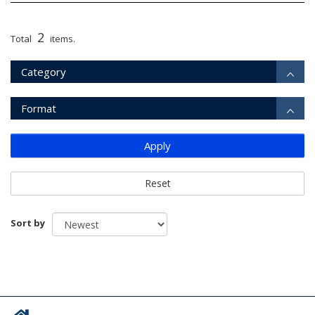
2
Total
items.
Category
Format
Apply
Reset
Sort by