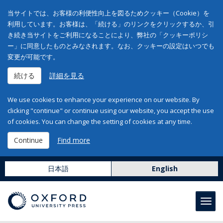
当サイトでは、お客様の利便性向上を図るためクッキー（Cookie）を
利用しています。お客様は、「続ける」のリンクをクリックするか、引
き続き当サイトをご利用になることにより、弊社の「クッキーポリシ
ー」に同意したものとみなされます。なお、クッキーの設定はいつでも
変更が可能です。
続ける
詳細を見る
We use cookies to enhance your experience on our website. By
clicking "continue" or continue using our website, you accept the use
of cookies. You can change the setting of cookies at any time.
Continue
Find more
日本語
English
Toggl
navig