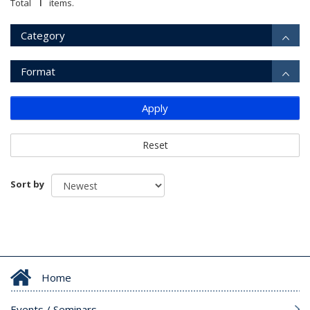
1
Total
items.
Category
Format
Apply
Reset
Sort by
Home
Events / Seminars