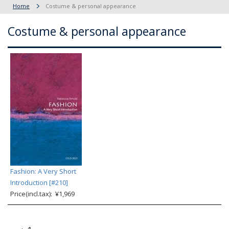
Home
Costume & personal appearance
Costume & personal appearance
Fashion: A Very Short
Introduction [#210]
Price(incl.tax): ¥1,969