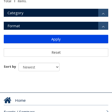
1
Total
items.
Category
Format
Apply
Reset
Sort by
Home
Events / Seminars