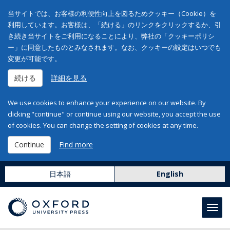
当サイトでは、お客様の利便性向上を図るためクッキー（Cookie）を
利用しています。お客様は、「続ける」のリンクをクリックするか、引
き続き当サイトをご利用になることにより、弊社の「クッキーポリシ
ー」に同意したものとみなされます。なお、クッキーの設定はいつでも
変更が可能です。
続ける
詳細を見る
We use cookies to enhance your experience on our website. By
clicking "continue" or continue using our website, you accept the use
of cookies. You can change the setting of cookies at any time.
Continue
Find more
日本語
English
Toggl
navig