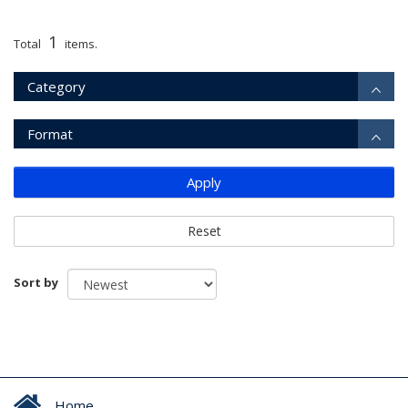
1
Total
items.
Category
Format
Apply
Reset
Sort by
Home