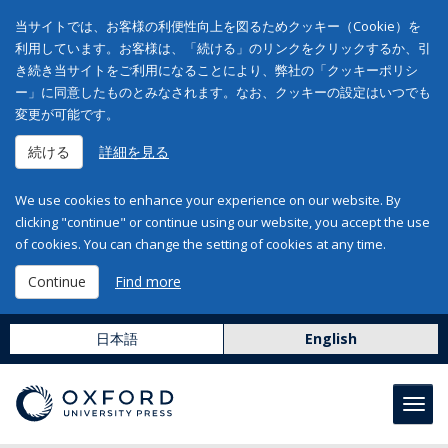
当サイトでは、お客様の利便性向上を図るためクッキー（Cookie）を
利用しています。お客様は、「続ける」のリンクをクリックするか、引
き続き当サイトをご利用になることにより、弊社の「クッキーポリシ
ー」に同意したものとみなされます。なお、クッキーの設定はいつでも
変更が可能です。
続ける
詳細を見る
We use cookies to enhance your experience on our website. By
clicking "continue" or continue using our website, you accept the use
of cookies. You can change the setting of cookies at any time.
Continue
Find more
日本語
English
Toggl
navig