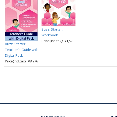
Buzz: Starter:
Workbook
Price(incl.tax): ¥1,573
Buzz: Starter:
Teacher's Guide with
Digital Pack
Price(incl.tax): ¥8,976