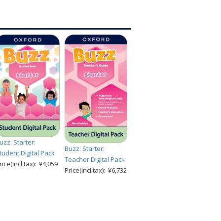
uzz: Starter:
Buzz: Starter:
tudent Digital Pack
Teacher Digital Pack
rice(incl.tax): ¥4,059
Price(incl.tax): ¥6,732