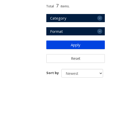
7
Total
items.
Category
Format
Apply
Reset
Sort by