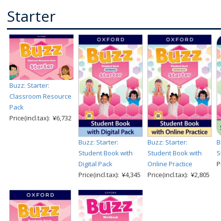
Starter
Buzz: Starter:
Classroom Resource
Pack
Price(incl.tax): ¥6,732
Buzz: Starter:
Buzz: Starter:
B
Student Book with
Student Book with
S
Digital Pack
Online Practice
P
Price(incl.tax): ¥4,345
Price(incl.tax): ¥2,805