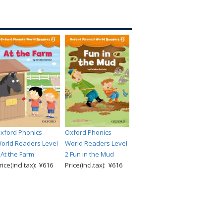
xford Phonics
Oxford Phonics
orld Readers Level
World Readers Level
 At the Farm
2 Fun in the Mud
rice(incl.tax): ¥616
Price(incl.tax): ¥616