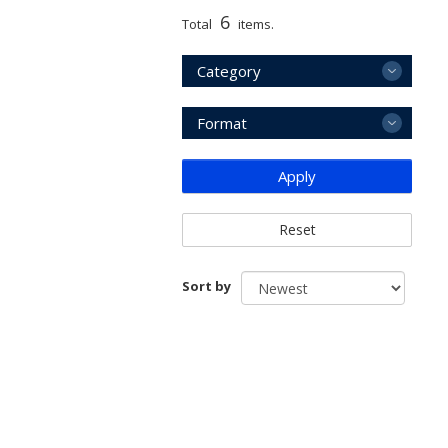
6
Total
items.
Category
Format
Apply
Reset
Sort by