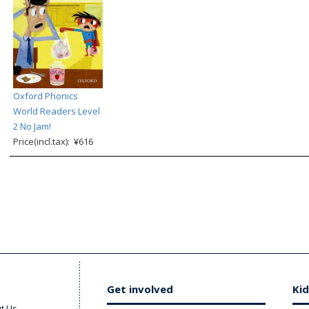
Oxford Phonics
World Readers Level
2 No Jam!
Price(incl.tax): ¥616
Get involved
Kid
t Us