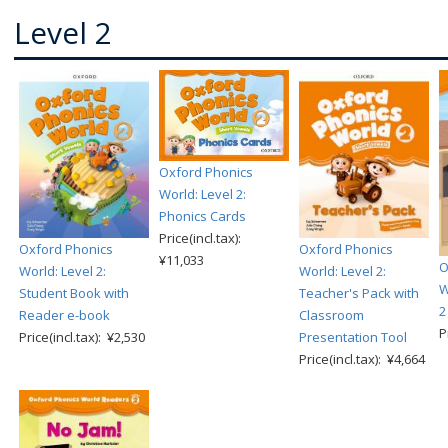
Level 2
Oxford Phonics
World: Level 2:
Phonics Cards
Price(incl.tax):
Oxford Phonics
Oxford Phonics
¥11,033
O
World: Level 2:
World: Level 2:
W
Student Book with
Teacher's Pack with
2
Reader e-book
Classroom
P
Price(incl.tax): ¥2,530
Presentation Tool
Price(incl.tax): ¥4,664