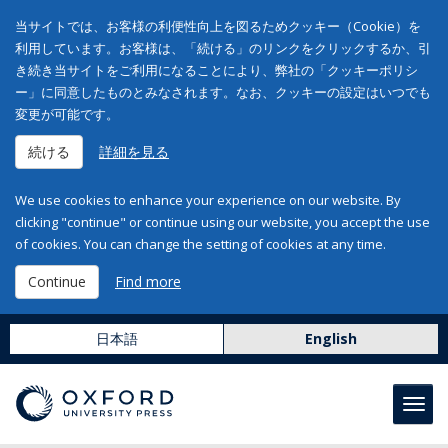
当サイトでは、お客様の利便性向上を図るためクッキー（Cookie）を
利用しています。お客様は、「続ける」のリンクをクリックするか、引
き続き当サイトをご利用になることにより、弊社の「クッキーポリシ
ー」に同意したものとみなされます。なお、クッキーの設定はいつでも
変更が可能です。
続ける
詳細を見る
We use cookies to enhance your experience on our website. By
clicking "continue" or continue using our website, you accept the use
of cookies. You can change the setting of cookies at any time.
Continue
Find more
日本語
English
Toggl
navig