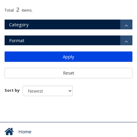
2
Total
items.
Category
Format
Apply
Reset
Sort by
Home