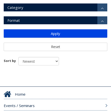
Category
Format
Apply
Reset
Sort by
Home
Events / Seminars