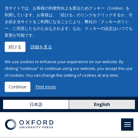
当サイトでは、お客様の利便性向上を図るためクッキー（Cookie）を
利用しています。お客様は、「続ける」のリンクをクリックするか、引
き続き当サイトをご利用になることにより、弊社の「クッキーポリシ
ー」に同意したものとみなされます。なお、クッキーの設定はいつでも
変更が可能です。
続ける
詳細を見る
We use cookies to enhance your experience on our website. By
clicking "continue" or continue using our website, you accept the use
of cookies. You can change the setting of cookies at any time.
Continue
Find more
日本語
English
Toggl
navig