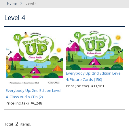
Home
Level 4
Level 4
Everybody Up: 2nd Edition Level
4: Picture Cards (150)
Price(incl.tax): ¥11,561
Everybody Up: 2nd Edition Level
4: Class Audio CDs (2)
Price(incl.tax): ¥6,248
2
Total
items.