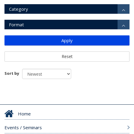
Category
Format
Apply
Reset
Sort by
Home
Events / Seminars