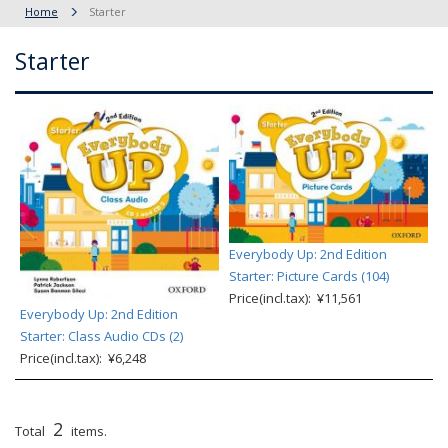
Home
Starter
Starter
Everybody Up: 2nd Edition
Starter: Picture Cards (104)
Price(incl.tax): ¥11,561
Everybody Up: 2nd Edition
Starter: Class Audio CDs (2)
Price(incl.tax): ¥6,248
2
Total
items.