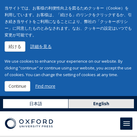
当サイトでは、お客様の利便性向上を図るためクッキー（Cookie）を
利用しています。お客様は、「続ける」のリンクをクリックするか、引
き続き当サイトをご利用になることにより、弊社の「クッキーポリシ
ー」に同意したものとみなされます。なお、クッキーの設定はいつでも
変更が可能です。
続ける
詳細を見る
We use cookies to enhance your experience on our website. By
clicking "continue" or continue using our website, you accept the use
of cookies. You can change the setting of cookies at any time.
Continue
Find more
日本語
English
Toggl
navig