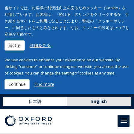
当サイトでは、お客様の利便性向上を図るためクッキー（Cookie）を
利用しています。お客様は、「続ける」のリンクをクリックするか、引
き続き当サイトをご利用になることにより、弊社の「クッキーポリシ
ー」に同意したものとみなされます。なお、クッキーの設定はいつでも
変更が可能です。
続ける
詳細を見る
We use cookies to enhance your experience on our website. By
clicking "continue" or continue using our website, you accept the use
of cookies. You can change the setting of cookies at any time.
Continue
Find more
日本語
English
Toggl
navig