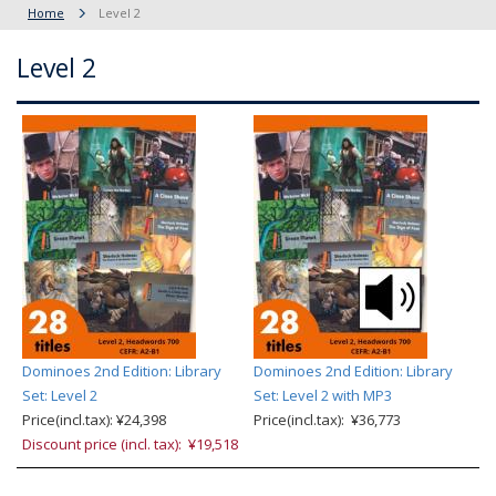
Home
Level 2
Level 2
Dominoes 2nd Edition: Library
Dominoes 2nd Edition: Library
Set: Level 2
Set: Level 2 with MP3
Price(incl.tax): ¥24,398
Price(incl.tax): ¥36,773
Discount price (incl. tax): ¥19,518