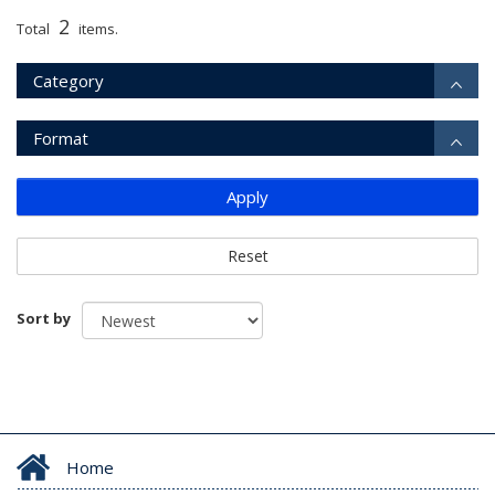
2
Total
items.
Category
Format
Apply
Reset
Sort by
Home