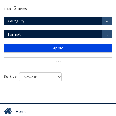
2
Total
items.
Category
Format
Apply
Reset
Sort by
Home