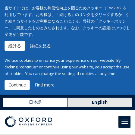
当サイトでは、お客様の利便性向上を図るためクッキー（Cookie）を
利用しています。お客様は、「続ける」のリンクをクリックするか、引
き続き当サイトをご利用になることにより、弊社の「クッキーポリシ
ー」に同意したものとみなされます。なお、クッキーの設定はいつでも
変更が可能です。
続ける
詳細を見る
We use cookies to enhance your experience on our website. By
clicking "continue" or continue using our website, you accept the use
of cookies. You can change the setting of cookies at any time.
Continue
Find more
日本語
English
Toggl
navig