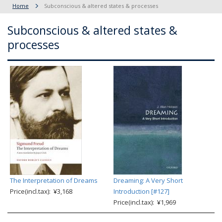
Home
Subconscious & altered states & processes
Subconscious & altered states &
processes
The Interpretation of Dreams
Dreaming: A Very Short
Price(incl.tax): ¥3,168
Introduction [#127]
Price(incl.tax): ¥1,969