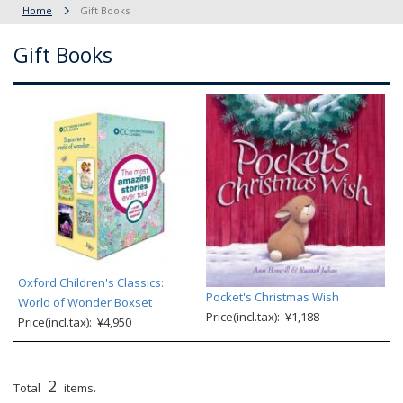
Home
Gift Books
Gift Books
Oxford Children's Classics:
Pocket's Christmas Wish
World of Wonder Boxset
Price(incl.tax): ¥1,188
Price(incl.tax): ¥4,950
2
Total
items.