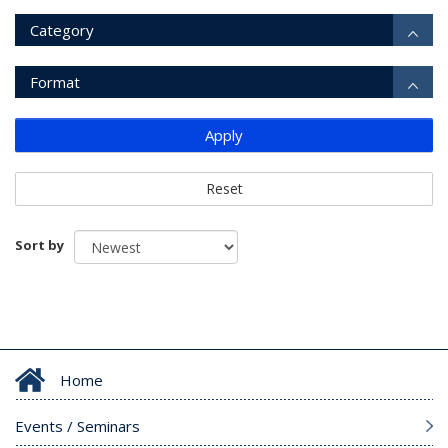
Category
Format
Apply
Reset
Sort by
Home
Events / Seminars