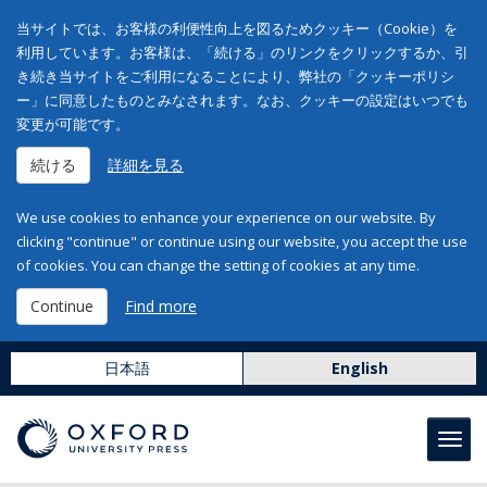
当サイトでは、お客様の利便性向上を図るためクッキー（Cookie）を
利用しています。お客様は、「続ける」のリンクをクリックするか、引
き続き当サイトをご利用になることにより、弊社の「クッキーポリシ
ー」に同意したものとみなされます。なお、クッキーの設定はいつでも
変更が可能です。
続ける
詳細を見る
We use cookies to enhance your experience on our website. By
clicking "continue" or continue using our website, you accept the use
of cookies. You can change the setting of cookies at any time.
Continue
Find more
日本語
English
Toggl
navig