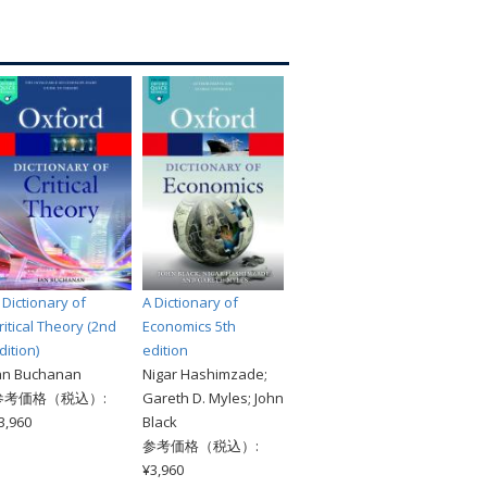
索
 Dictionary of
A Dictionary of
ritical Theory (2nd
Economics 5th
dition)
edition
an Buchanan
Nigar Hashimzade;
参考価格（税込）:
Gareth D. Myles; John
3,960
Black
参考価格（税込）:
¥3,960