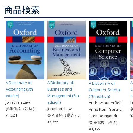
商品検索
A Dictionary of
A Dictionary of
A
A Dictionary of
Accounting (5th
Business and
C
Computer Science
edition)
Management (6th
e
(7th edition)
Jonathan Law
edition)
I
Andrew Butterfield;
参考価格（税込）:
Jonathan Law
Anne Kerr; Gerard
¥4,224
参考価格（税込）:
¥
Ekembe Ngondi
¥3,355
参考価格（税込）:
¥3,355