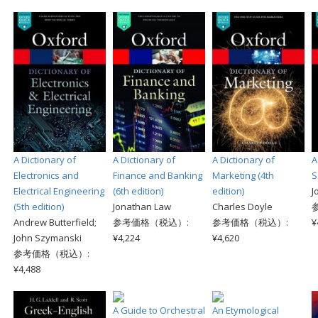
A Dictionary of
A Dictionary of
A Dictionary of
A
Electronics and
Finance and Banking
Marketing (4th
S
Electrical Engineering
(6th edition)
edition)
J
(5th edition)
Jonathan Law
Charles Doyle
Andrew Butterfield;
参考価格（税込）:
参考価格（税込）:
¥
John Szymanski
¥4,224
¥4,620
参考価格（税込）:
¥4,488
A Guide to Orchestral
An Etymological