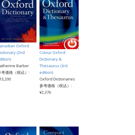
anadian Oxford
ictionary (2nd
Colour Oxford
dition)
Dictionary &
atherine Barber
Thesaurus (3rd
参考価格（税込）:
edition)
13,200
Oxford Dictionaries
参考価格（税込）:
¥2,376