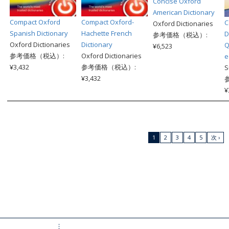
Concise Oxford
American Dictionary
Compact Oxford
Compact Oxford-
C
Oxford Dictionaries
Spanish Dictionary
Hachette French
D
参考価格（税込）:
Oxford Dictionaries
Dictionary
Q
¥6,523
参考価格（税込）:
Oxford Dictionaries
e
¥3,432
参考価格（税込）:
S
¥3,432
¥
1
2
3
4
5
次 ›