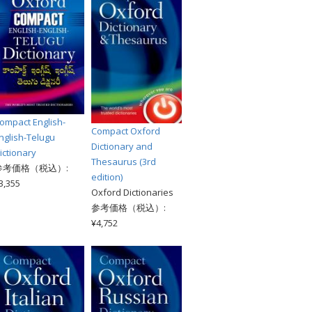
ompact English-
Compact Oxford
nglish-Telugu
Dictionary and
ictionary
Thesaurus (3rd
参考価格（税込）:
edition)
3,355
Oxford Dictionaries
参考価格（税込）:
¥4,752