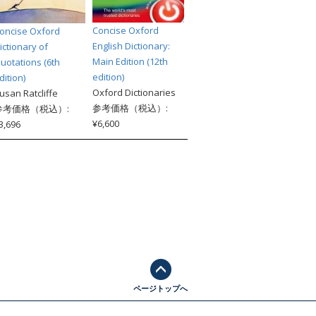
Concise Oxford
oncise Oxford
English Dictionary:
ictionary of
Main Edition (12th
uotations (6th
edition)
dition)
Oxford Dictionaries
usan Ratcliffe
参考価格（税込）:
参考価格（税込）:
¥6,600
3,696
ページトップへ