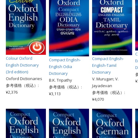
C
Colour Oxford
Compact English-
Compact English-
E
English Dictionary
English-Tamil
English Odia
D
(3rd edition)
Dictionary
Dictionary
Oxford Dictionaries
V. Murugan; V.
B.K. Tripathy
¥
参考価格（税込）:
Jayadevan
参考価格（税込）:
¥2,376
参考価格（税込）:
¥3,113
¥4,070