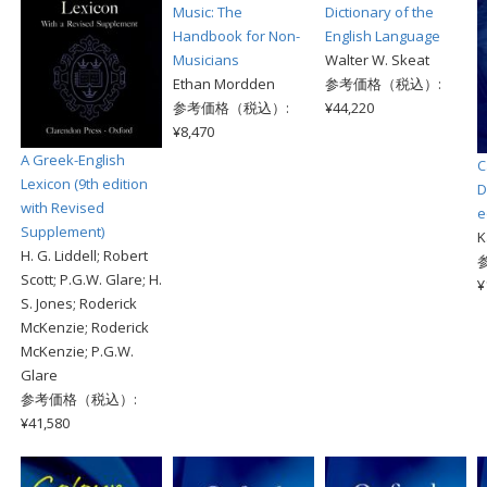
Music: The
Dictionary of the
Handbook for Non-
English Language
Musicians
Walter W. Skeat
Ethan Mordden
参考価格（税込）:
参考価格（税込）:
¥44,220
¥8,470
A Greek-English
C
Lexicon (9th edition
D
with Revised
e
Supplement)
K
H. G. Liddell; Robert
Scott; P.G.W. Glare; H.
¥
S. Jones; Roderick
McKenzie; Roderick
McKenzie; P.G.W.
Glare
参考価格（税込）:
¥41,580