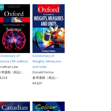
 Dictionary of
A Dictionary of
cience (7th edition)
Weights, Measures
onathan Law
and Units
参考価格（税込）:
Donald Fenna
4,224
参考価格（税込）:
¥4,620