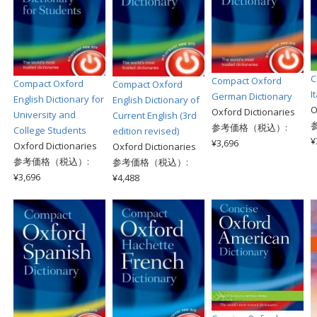
C
Compact Oxford
Compact Oxford
Compact Oxford
I
German Dictionary
English Dictionary for
English Dictionary of
O
Oxford Dictionaries
University and
Current English (3rd
参考価格（税込）:
College Students
edition revised)
¥
¥3,696
Oxford Dictionaries
Oxford Dictionaries
参考価格（税込）:
参考価格（税込）:
¥3,696
¥4,488