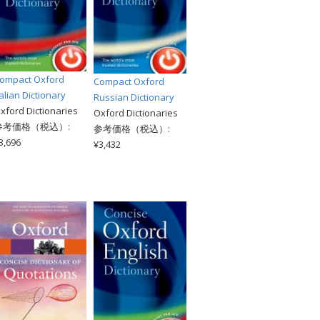
ompact Oxford
Compact Oxford
talian Dictionary
Russian Dictionary
xford Dictionaries
Oxford Dictionaries
参考価格（税込）:
参考価格（税込）:
3,696
¥3,432