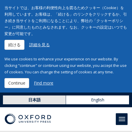
当サイトでは、お客様の利便性向上を図るためクッキー（Cookie）を
利用しています。お客様は、「続ける」のリンクをクリックするか、引
き続き当サイトをご利用になることにより、弊社の「クッキーポリシ
ー」に同意したものとみなされます。なお、クッキーの設定はいつでも
変更が可能です。
続ける
詳細を見る
We use cookies to enhance your experience on our website. By
clicking "continue" or continue using our website, you accept the use
of cookies. You can change the setting of cookies at any time.
Continue
Find more
日本語
English
Toggl
navig