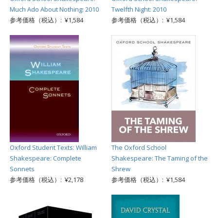
Much Ado About Nothing: 2010
Twelfth Night: 2010
参考価格（税込）: ¥1,584
参考価格（税込）: ¥1,584
Oxford Student Texts: William
The Oxford School
Shakespeare: Complete
Shakespeare: The Taming of the
Sonnets
Shrew
参考価格（税込）: ¥2,178
参考価格（税込）: ¥1,584