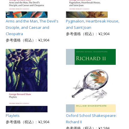
Arms and the Man, The Devil's
Pygmalion, Heartbreak House,
Disciple, and Caesar and
and Saint Joan
Cleopatra
参考価格（税込）: ¥2,904
参考価格（税込）: ¥2,904
Playlets
Oxford School Shakespeare:
参考価格（税込）: ¥2,904
Richard II
参考価格（税込）: ¥1,584