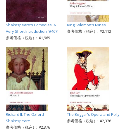
Shakespeare's Comedies: A
King Solomon's Mines
Very Short Introduction [#467]
参考価格（税込）: ¥2,112
参考価格（税込）: ¥1,969
Richard II: The Oxford
The Beggar's Opera and Polly
Shakespeare
参考価格（税込）: ¥2,376
参考価格（税込）: ¥2,376