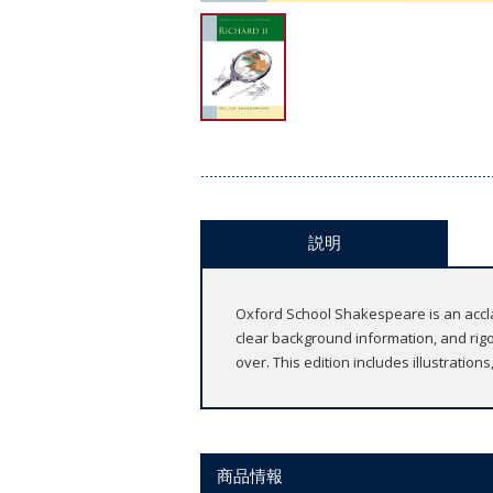
説明
Oxford School Shakespeare is an accla
clear background information, and rigor
over. This edition includes illustration
商品情報