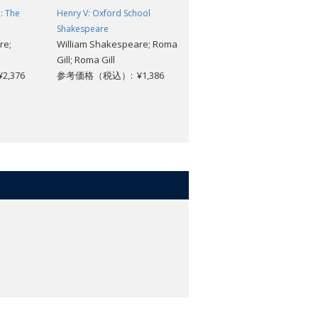
: The
Henry V: Oxford School
The King Henry VIII: The Oxfor
e
Shakespeare
Shakespeare: Or All is True
re;
William Shakespeare; Roma
William Shakespeare; Jay L.
Gill; Roma Gill
Halio
,376
参考価格（税込）: ¥1,386
参考価格（税込）: ¥2,112