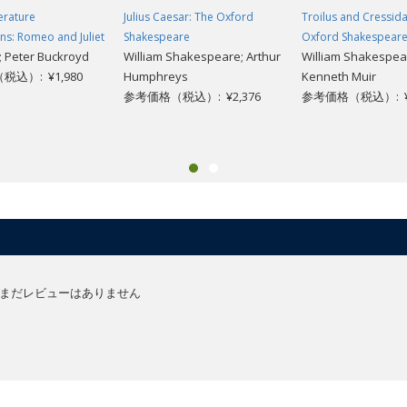
erature
Julius Caesar: The Oxford
Troilus and Cressida
s: Romeo and Juliet
Shakespeare
Oxford Shakespear
; Peter Buckroyd
William Shakespeare; Arthur
William Shakespea
込）: ¥1,980
Humphreys
Kenneth Muir
参考価格（税込）: ¥2,376
参考価格（税込）: ¥2
まだレビューはありません