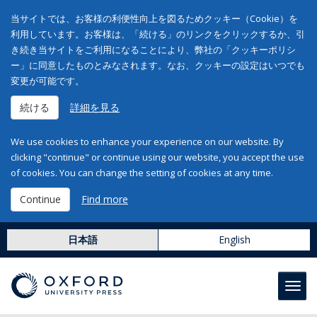
当サイトでは、お客様の利便性向上を図るためクッキー（Cookie）を
利用しています。お客様は、「続ける」のリンクをクリックするか、引
き続き当サイトをご利用になることにより、弊社の「クッキーポリシ
ー」に同意したものとみなされます。なお、クッキーの設定はいつでも
変更が可能です。
続ける
詳細を見る
We use cookies to enhance your experience on our website. By
clicking "continue" or continue using our website, you accept the use
of cookies. You can change the setting of cookies at any time.
Continue
Find more
日本語
English
Toggl
navig