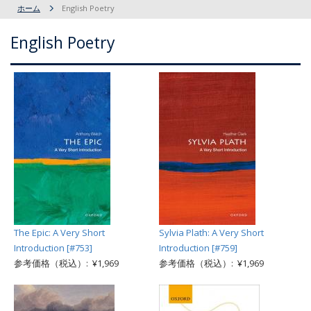
ホーム
English Poetry
English Poetry
The Epic: A Very Short
Sylvia Plath: A Very Short
Introduction [#753]
Introduction [#759]
参考価格（税込）: ¥1,969
参考価格（税込）: ¥1,969